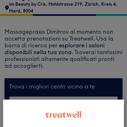
im Beauty by Cris
,
Hohlstrasse 219
,
Zürich, Kreis 4,
Hard
,
8004
Massagepraxis Dimitrov al momento non
accetta prenotazioni su Treatwell. Usa la
barra di ricerca per
esplorare i saloni
disponibili nella tua zona.
Troverai tantissimi
professionisti altamente qualificati pronti
ad accoglierti.
Trova i migliori centri vicino a te
Cerca su Treatwell