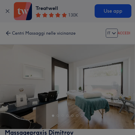
Treatwell
Use app
130K
Centri Massaggi nelle vicinanze
IT
ACCEDI
Massagepraxis Dimitrov