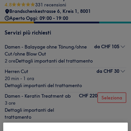
4.8
331 recensioni
Brandschenkestrasse 6
,
Kreis 1
,
8001
Aperto Oggi: 09:00 - 19:00
Servizi più richiesti
da
CHF 105
Damen - Balayage ohne Tönung/ohne
Cut/ohne Blow Out
2 ore
Dettagli importanti del trattamento
da
CHF 30
Herren Cut
20 min - 1 ora
Dettagli importanti del trattamento
CHF 220
Damen - Keratin Treatment ab
Seleziona
3 ore
Dettagli importanti del
trattamento
da
CHF 55
Damen Cut Blow Out