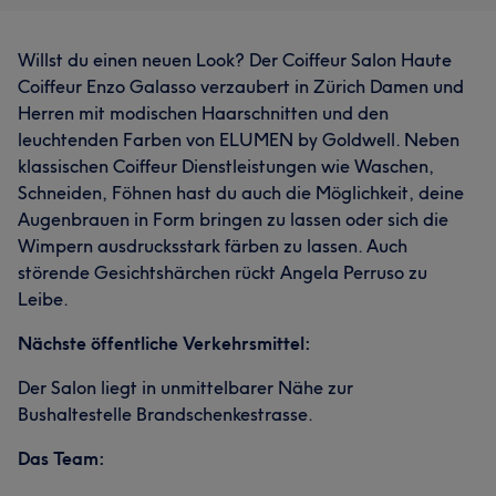
unserem Salon willkommen zu heißen und dir zu zeigen,
damit wir täglich unsere beste Version werden und von
Viso
was ein Young Talent Hairstylist für dich kreieren kann.
innen nach außen strahlen können. Lassen Sie uns
Willst du einen neuen Look? Der Coiffeur Salon Haute
Welcome-Angebot: Als Kennenlern-Special erhältst du
gemeinsam Ihre individuelle Schönheit entdecken und
Coiffeur Enzo Galasso verzaubert in Zürich Damen und
50% Rabatt auf alle Haarschnitte und 30% Rabatt auf
zum Strahlen bringen!
Herren mit modischen Haarschnitten und den
deine Balayage-Veränderung. Perfekt, um mich und
leuchtenden Farben von ELUMEN by Goldwell. Neben
meinen Stil auszuprobieren! Asia
Servizi
klassischen Coiffeur Dienstleistungen wie Waschen,
Schneiden, Föhnen hast du auch die Möglichkeit, deine
Servizi
Viso
Capelli
Massaggio
Augenbrauen in Form bringen zu lassen oder sich die
Wimpern ausdrucksstark färben zu lassen. Auch
Viso
Capelli
Massaggio
störende Gesichtshärchen rückt Angela Perruso zu
Leibe.
Nächste öffentliche Verkehrsmittel:
Der Salon liegt in unmittelbarer Nähe zur
Bushaltestelle Brandschenkestrasse.
Das Team: