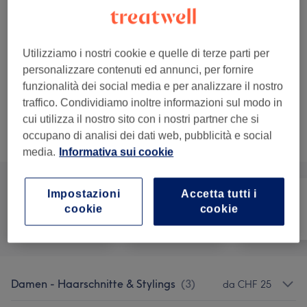
1 ora - 1 ora 30 min
Dettagli importanti del trattamento
da
CHF 63
Damen Meches Komplett ohne
Utilizziamo i nostri cookie e quelle di terze parti per
Tönung/ohne Cut/ohne Blow Out
personalizzare contenuti ed annunci, per fornire
1 ora - 1 ora 20 min
funzionalità dei social media e per analizzare il nostro
Dettagli importanti del trattamento
traffico. Condividiamo inoltre informazioni sul modo in
cui utilizza il nostro sito con i nostri partner che si
occupano di analisi dei dati web, pubblicità e social
Sfoglia la lista dei servizi
media.
Informativa sui cookie
Impostazioni
Accetta tutti i
cookie
cookie
Tutti
Capelli
Viso
Damen - Haarschnitte & Stylings
(
3
)
da CHF 25