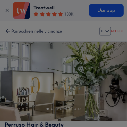
Treatwell
Use app
130K
Parrucchieri nelle vicinanze
IT
ACCEDI
Perruso Hair & Beauty