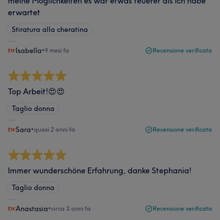
meine Möglichkeiten es war etwas teuerer als ich habe
erwartet
Stiratura alla cheratina
Isabella
•
9 mesi fa
Recensione verificata
Top Arbeit!😍😍
Taglio donna
Sara
•
quasi 2 anni fa
Recensione verificata
Immer wunderschöne Erfahrung, danke Stephania!
Taglio donna
Anastasia
•
circa 2 anni fa
Recensione verificata