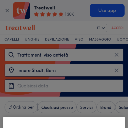
Treatwell
Use app
130K
IT
ACCEDI
CAPELLI
UNGHIE
DEPILAZIONE
VISO
MASSAGGIO
UOM
Ordina per
Qualsiasi prezzo
Servizi
Brand
Salo
4 saloni che offrono:
trattamenti viso antietà vicino Innere Stadt, Bern