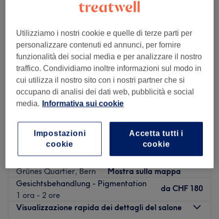
Utilizziamo i nostri cookie e quelle di terze parti per
personalizzare contenuti ed annunci, per fornire
funzionalità dei social media e per analizzare il nostro
traffico. Condividiamo inoltre informazioni sul modo in
cui utilizza il nostro sito con i nostri partner che si
occupano di analisi dei dati web, pubblicità e social
media.
Informativa sui cookie
Impostazioni
Accetta tutti i
cookie
cookie
Elena Schürch Kosmetik
5.0
52 recensioni
Grünes Quartier, Bern
Mostra sulla mappa
Gesichtsbehandlung - Pigmentation
da
CHF 180
1 ora - 2 ore
Visualizzazione rapida dei dettagli del salone