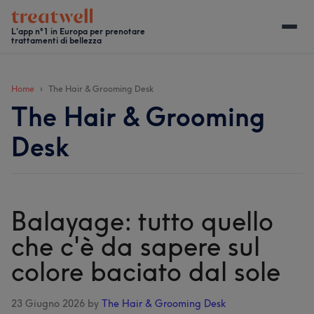
Passa
Skip
Passa
Passa
al
to
alla
al
L’app n°1 in Europa per prenotare
trattamenti di bellezza
contenuto
secondary
barra
piè
principale
menu
laterale
di
primaria
pagina
Home
The Hair & Grooming Desk
The Hair & Grooming
Desk
Balayage: tutto quello
che c'è da sapere sul
colore baciato dal sole
23 Giugno 2026
by
The Hair & Grooming Desk