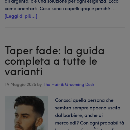
all’argento, c’è una soluzione per ogni esigenza. Ecco
come orientarti. Cosa sono i capelli grigi e perché …
infoRicrescita
[Leggi di più...]
grigia:
come
coprirla,
sfumarla
Taper fade: la guida
e
completa a tutte le
farla
varianti
crescere
con
stile
19 Maggio 2026
by
The Hair & Grooming Desk
Conosci quella persona che
sembra sempre appena uscita
dal barbiere, anche di
mercoledì? Con ogni probabilità