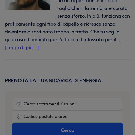
ha un taper fade. È il tipo di
taglio che ti fa sembrare curato
senza sforzo. In più, funziona con
praticamente ogni tipo di capello e ricresce senza
diventare disordinato troppo in fretta. Che tu voglia
qualcosa di definito per l'ufficio o di rilassato per il …
infoTaper
[Leggi di più...]
fade:
la
guida
completa
PRENOTA LA TUA RICARICA DI ENERGIA
Barra
a
laterale
tutte
primaria
Trattamento
le
varianti
Località
Cerca