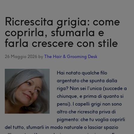
cheratina:
tutto
quello
Ricrescita grigia: come
che
coprirla, sfumarla e
c'è
farla crescere con stile
da
sapere
26 Maggio 2026
by
The Hair & Grooming Desk
Hai notato qualche filo
argentato che spunta dalla
riga? Non sei l’unica (succede a
chiunque, e prima di quanto si
pensi). I capelli grigi non sono
altro che ricrescita priva di
pigmento: che tu voglia coprirli
del tutto, sfumarli in modo naturale o lasciar spazio