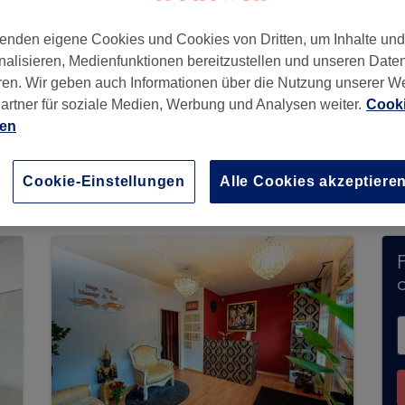
enden eigene Cookies und Cookies von Dritten, um Inhalte un
nalisieren, Medienfunktionen bereitzustellen und unseren Date
ren. Wir geben auch Informationen über die Nutzung unserer W
artner für soziale Medien, Werbung und Analysen weiter.
Cooki
ien
it keine Buchungen über Treatwell entgegen. N
Cookie-Einstellungen
Alle Cookies akzeptiere
n Ihrer Nähe zu finden.
Dort warten viele erstkl