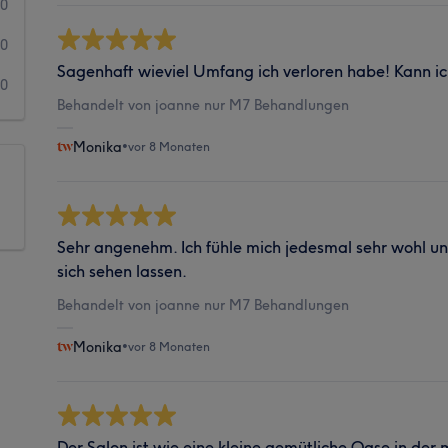
0
0
Sagenhaft wieviel Umfang ich verloren habe! Kann i
0
Behandelt von joanne nur M7 Behandlungen
Monika
•
vor 8 Monaten
Sehr angenehm. Ich fühle mich jedesmal sehr wohl u
sich sehen lassen.
Behandelt von joanne nur M7 Behandlungen
Monika
•
vor 8 Monaten
Der Salon ist wie eine kleine gemütliche Oase in der m