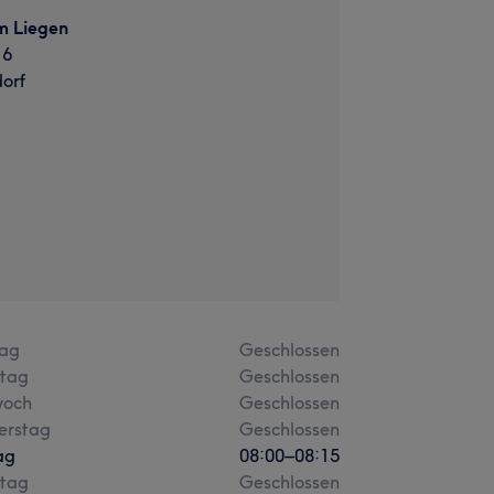
m Liegen
16
orf
ag
Geschlossen
stag
Geschlossen
woch
Geschlossen
erstag
Geschlossen
ag
08:00
–
08:15
tag
Geschlossen