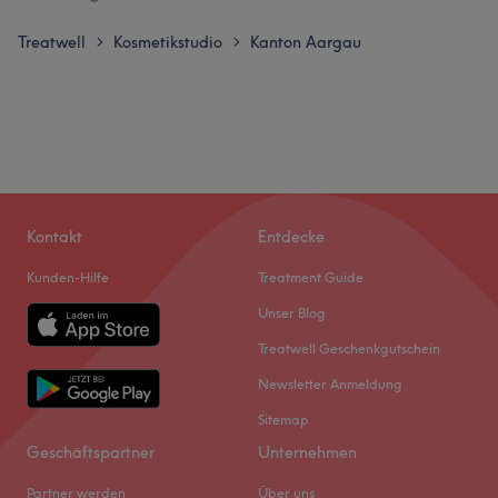
Treatwell
Kosmetikstudio
Kanton Aargau
>
>
Kontakt
Entdecke
Kunden-Hilfe
Treatment Guide
Unser Blog
Treatwell Geschenkgutschein
Newsletter Anmeldung
Sitemap
Geschäftspartner
Unternehmen
Partner werden
Über uns