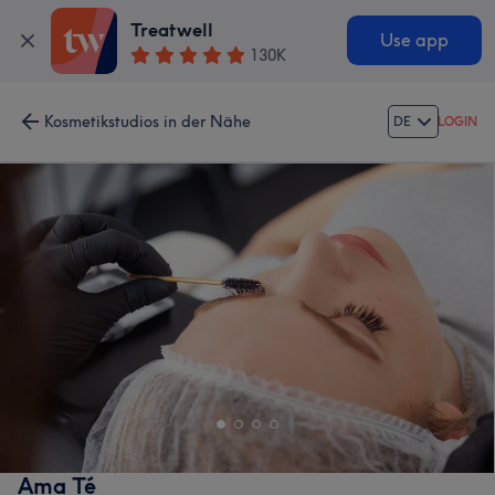
Treatwell
Use app
130K
Kosmetikstudios in der Nähe
DE
LOGIN
Ama Té