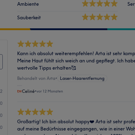
Ambiente
Ser
Sauberkeit
Kann ich absolut weiterempfehlen! Arta ist sehr komp
Meine Haut fühlt sich weich an und gepflegt. Ich hab
wertvolle Tipps erhalten🥰
Behandelt von Arta
•
Laser-Haarentfernung
2
Celiné
•
vor 12 Monaten
0
0
Großartig! Ich bin absolut happy❤️ Arta ist sehr prof
0
auf meine Bedürfnisse eingegangen, wie in einer Woh