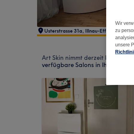
Wir verw
Usterstrasse 31a
,
Illnau-Effretikon
,
830
zu perso
analysie
unsere P
Richtlin
Art Skin nimmt derzeit keine Bu
verfügbare Salons in Ihrer Nähe 