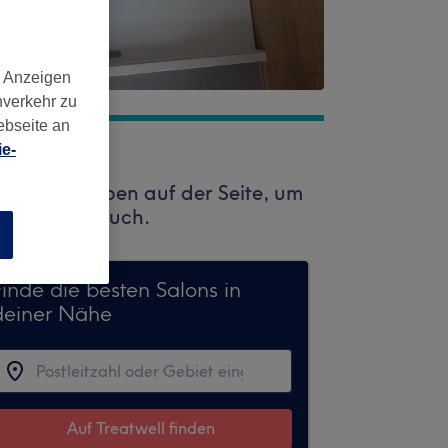
d Anzeigen
nverkehr zu
ebseite an
e-
 Suchfeld oben auf der Seite, um
auf Ihren Besuch.
n
Finde die besten Salons in
deiner Nähe
Auf Treatwell finden