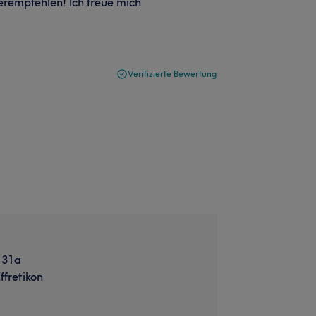
rempfehlen! Ich freue mich
Verifizierte Bewertung
 31a
ffretikon