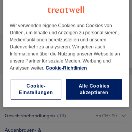
Damen Waxing - Achsel
Auswählen
20 Min.
Details anzeigen
Alle Services
Wir verwenden eigene Cookies und Cookies von
Dritten, um Inhalte und Anzeigen zu personalisieren,
Medienfunktionen bereitzustellen und unseren
Datenverkehr zu analysieren. Wir geben auch
Informationen über die Nutzung unserer Webseite an
Alle
Haarentfernung
Gesicht
unsere Partner für soziale Medien, Werbung und
Analysen weiter.
Cookie-Richtlinien
Cookie-
Alle Cookies
Damen - Waxing
(
11
)
ab CHF 15
Einstellungen
akzeptieren
Herren - Waxing
(
7
)
ab CHF 10
Gesichtsbehandlungen
(
13
)
ab CHF 20
Augenbrauen- &