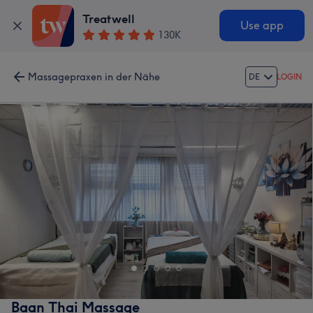
Treatwell
Use app
130K
Massagepraxen in der Nähe
DE
LOGIN
Baan Thai Massage