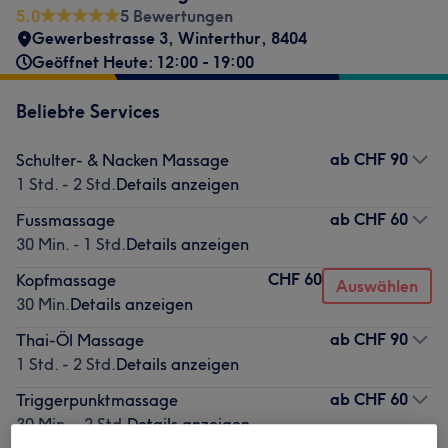
5.0
5 Bewertungen
Gewerbestrasse 3
,
Winterthur
,
8404
Geöffnet Heute: 12:00 - 19:00
Beliebte Services
ab
CHF 90
Schulter- & Nacken Massage
1 Std. - 2 Std.
Details anzeigen
ab
CHF 60
Fussmassage
30 Min. - 1 Std.
Details anzeigen
CHF 60
Kopfmassage
Auswählen
30 Min.
Details anzeigen
ab
CHF 90
Thai-Öl Massage
1 Std. - 2 Std.
Details anzeigen
ab
CHF 60
Triggerpunktmassage
30 Min. - 2 Std.
Details anzeigen