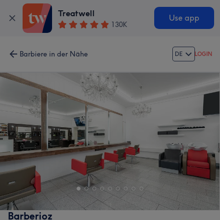
Treatwell
Use app
130K
Barbiere in der Nähe
DE
LOGIN
Barberioz