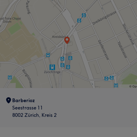
Barberioz
Seestrasse 11
8002 Zürich, Kreis 2