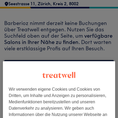
Seestrasse 11
,
Zürich, Kreis 2
,
8002
Barberioz nimmt derzeit keine Buchungen
über Treatwell entgegen. Nutzen Sie das
Suchfeld oben auf der Seite, um
verfügbare
Salons in Ihrer Nähe zu finden.
Dort warten
viele erstklassige Profis auf Ihren Besuch.
Finde die besten Salons in deiner Nähe
Wir verwenden eigene Cookies und Cookies von
Dritten, um Inhalte und Anzeigen zu personalisieren,
Auf Treatwell finden
Medienfunktionen bereitzustellen und unseren
Datenverkehr zu analysieren. Wir geben auch
Informationen über die Nutzung unserer Webseite an