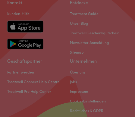
Kontakt
Entdecke
Kunden-Hilfe
Treatment Guide
Unser Blog
Treatwell Geschenkgutschein
Newsletter Anmeldung
Sitemap
Geschäftspartner
Unternehmen
Partner werden
Über uns
Treatwell Connect Help Centre
Jobs
Treatwell Pro Help Center
Impressum
Cookie-Einstellungen
Rechtliches & GDPR
© 2026 Treatwell DACH GmbH