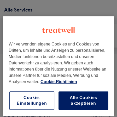
Alle Services
Alle
Haarentfernung
Gesicht
Wir verwenden eigene Cookies und Cookies von
Dritten, um Inhalte und Anzeigen zu personalisieren,
Medienfunktionen bereitzustellen und unseren
Datenverkehr zu analysieren. Wir geben auch
Körperbehandlungen NEU Dioden Laser
ab CHF 69
Informationen über die Nutzung unserer Webseite an
Haarentfernung Herren
(
9
)
unsere Partner für soziale Medien, Werbung und
Analysen weiter.
Cookie-Richtlinien
Körperbehandlungen NEU Dioden Laser
ab CHF 69
Haarentfernung Damen
(
12
)
Cookie-
Alle Cookies
Permanent Make-Up
(
1
)
CHF 50
Einstellungen
akzeptieren
Körperbehandlungen
(
2
)
CHF 30