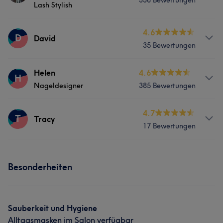
338 Bewertungen
Services
Nägel
Lash Stylish
Nägel
Services
4.6
Was unsere Kunden über Lyly sagen
D
David
35 Bewertungen
Nägel
Gesicht
Portfolio
Professionell
8
Services
Helen
4.6
H
Portfolio
Nageldesigner
385 Bewertungen
Nägel
Services
4.7
T
Tracy
17 Bewertungen
Nägel
Services
Portfolio
Besonderheiten
Nägel
Gesicht
Sauberkeit und Hygiene
Alltagsmasken im Salon verfügbar