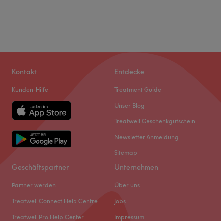
Kontakt
Entdecke
Kunden-Hilfe
Treatment Guide
Unser Blog
Treatwell Geschenkgutschein
Newsletter Anmeldung
Sitemap
Geschäftspartner
Unternehmen
Partner werden
Über uns
Treatwell Connect Help Centre
Jobs
Treatwell Pro Help Center
Impressum