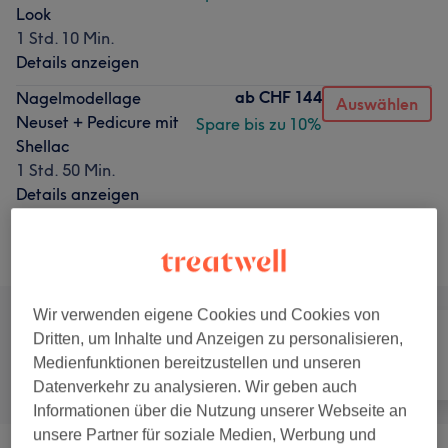
Look
1 Std. 10 Min.
Details anzeigen
ab
CHF 144
Nagelmodellage
Auswählen
Neuset + Pedicure mit
Spare bis zu 10%
Shellac
1 Std. 50 Min.
Details anzeigen
Alle Services
Wir verwenden eigene Cookies und Cookies von
Dritten, um Inhalte und Anzeigen zu personalisieren,
Medienfunktionen bereitzustellen und unseren
Alle
Nägel
Gesicht
Datenverkehr zu analysieren. Wir geben auch
Informationen über die Nutzung unserer Webseite an
unsere Partner für soziale Medien, Werbung und