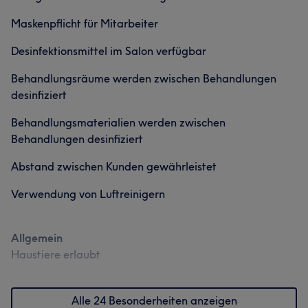
Maskenpflicht für Mitarbeiter
Desinfektionsmittel im Salon verfügbar
Was unsere Kunden über Tom sagen
Behandlungsräume werden zwischen Behandlungen
Freundlich
6
desinfiziert
Was unsere Kunden über Thu sagen
Behandlungsmaterialien werden zwischen
Kompetent
17
Professionell
12
Freundlich
9
Behandlungen desinfiziert
Talentiert
6
Abstand zwischen Kunden gewährleistet
Verwendung von Luftreinigern
Was unsere Kunden über Helen sagen
Was unsere Kunden über Lien sagen
Allgemein
Professionell
22
Erfahren
16
Freundlich
10
Haustiere erlaubt
Freundlich
10
Erfahren
9
Gründlich
8
Kompetent
9
Sympathisch
8
Alle 24 Besonderheiten anzeigen