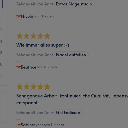
Behandelt von Anh
•
Extras Nagelstudio
Nicole
•
vor 3 Tagen
81
24
Wie immer alles super :-)
3
Behandelt von Anh
•
Nägel auffüllen
0
Beatrice
•
vor 5 Tagen
1
Sehr genaue Arbeit, kontinuierliche Qualität, liebens
entspannt.
Behandelt von Anh
•
Gel Pedicure
Sabine
•
vor etwa 1 Monat