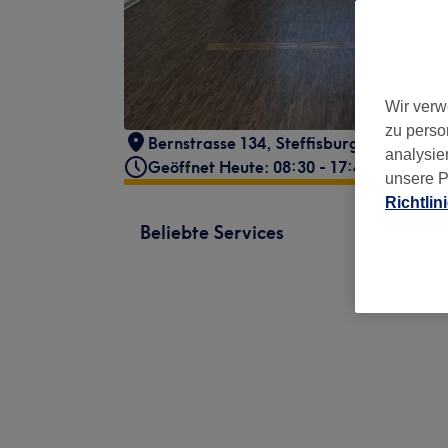
Wir verw
zu perso
Bernstrasse 134
,
Steffisburg
,
3613
analysie
Geöffnet Heute: 08:30 - 17:45
unsere P
Richtlin
Beliebte Services