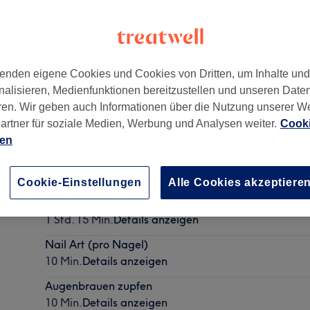
enden eigene Cookies und Cookies von Dritten, um Inhalte un
nalisieren, Medienfunktionen bereitzustellen und unseren Date
ren. Wir geben auch Informationen über die Nutzung unserer W
artner für soziale Medien, Werbung und Analysen weiter.
Cooki
ien
Nagel Auffüllen mit Gel
1 Std. - 1 Std. 15 Min.
Details anzeigen
Cookie-Einstellungen
Alle Cookies akzeptiere
Nagel Auffüllen mit gel - Design
1 Std. 15 Min.
Details anzeigen
Nail Art (pro Nagel)
10 Min.
Details anzeigen
Augenbrauen zupfen
10 Min.
Details anzeigen