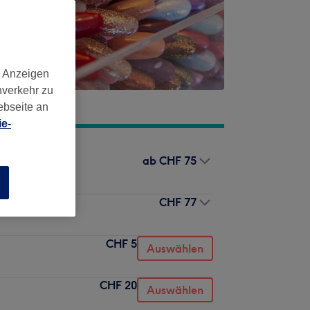
d Anzeigen
nverkehr zu
ebseite an
e-
ab
CHF 75
n
CHF 77
CHF 5
Auswählen
CHF 20
Auswählen