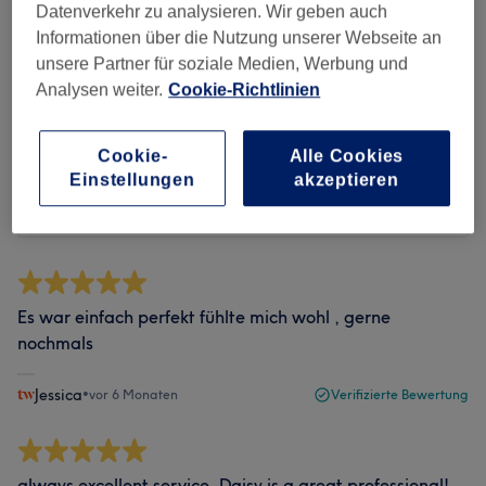
Datenverkehr zu analysieren. Wir geben auch
Bewertungen filtern
Informationen über die Nutzung unserer Webseite an
unsere Partner für soziale Medien, Werbung und
Analysen weiter.
Cookie-Richtlinien
Bewertung
Nach Sternen filtern
Cookie-
Alle Cookies
Verifizierte Bewertungen
Einstellungen
akzeptieren
Geschrieben von unseren Kunden, damit du weißt, was
dich in jedem Salon erwartet.
Es war einfach perfekt fühlte mich wohl , gerne
nochmals
Jessica
•
vor 6 Monaten
Verifizierte Bewertung
always excellent service, Daisy is a great professional!