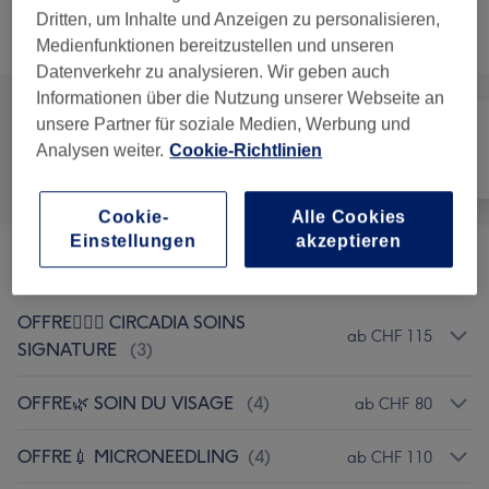
Dritten, um Inhalte und Anzeigen zu personalisieren,
Alle Services
Medienfunktionen bereitzustellen und unseren
Datenverkehr zu analysieren. Wir geben auch
Informationen über die Nutzung unserer Webseite an
unsere Partner für soziale Medien, Werbung und
Analysen weiter.
Cookie-Richtlinien
Alle
Haarentfernung
Gesicht
Cookie-
Alle Cookies
Einstellungen
akzeptieren
OFFRE💧 HYDRACARE MEDSKIN
(
4
)
ab CHF 100
OFFRE🧖🏻‍♀️ CIRCADIA SOINS
ab CHF 115
SIGNATURE
(
3
)
OFFRE🌿 SOIN DU VISAGE
(
4
)
ab CHF 80
OFFRE💉 MICRONEEDLING
(
4
)
ab CHF 110