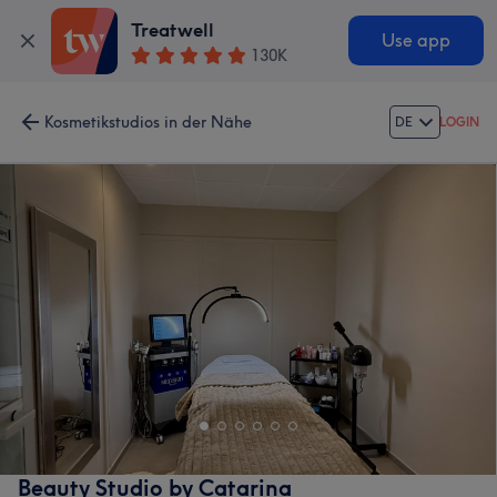
Treatwell
Use app
130K
Kosmetikstudios in der Nähe
DE
LOGIN
Beauty Studio by Catarina