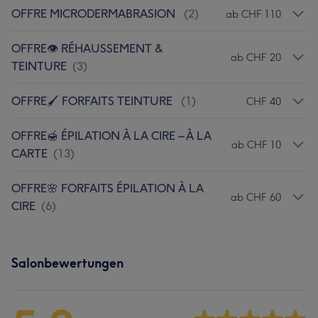
OFFRE MICRODERMABRASION
(
2
)
ab CHF 110
OFFRE👁️ RÉHAUSSEMENT &
ab CHF 20
TEINTURE
(
3
)
OFFRE🖌️ FORFAITS TEINTURE
(
1
)
CHF 40
OFFRE🍯 ÉPILATION À LA CIRE – À LA
ab CHF 10
CARTE
(
13
)
OFFRE🌸 FORFAITS ÉPILATION À LA
ab CHF 60
CIRE
(
6
)
Salonbewertungen