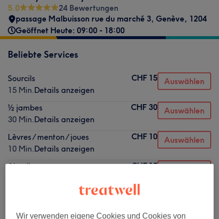
5.0
24 Bewertungen
passage Malbuisson rue du marché 3
,
Genève
,
1204
Geöffnet Heute: 09:00 - 18:00
Beliebte Services
CHF 15
Sourcils
Auswählen
15 Min.
Details anzeigen
CHF 30
½ jambes
Auswählen
30 Min.
Details anzeigen
CHF 10
Lèvres / menton / joues
Auswählen
10 Min.
Details anzeigen
CHF 15
Aisselles
Auswählen
15 Min.
Details anzeigen
CHF 20
Teinture sourcils
Auswählen
15 Min.
Details anzeigen
Wir verwenden eigene Cookies und Cookies von