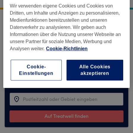
Asylstrasse 66
,
Zürich, Kreis 7, Hirslanden
,
8032
Wir verwenden eigene Cookies und Cookies von
Dritten, um Inhalte und Anzeigen zu personalisieren,
Medienfunktionen bereitzustellen und unseren
Entschuldigung, diese Location ist
Datenverkehr zu analysieren. Wir geben auch
vorübergehend auf Treatwell nicht
Informationen über die Nutzung unserer Webseite an
verfügbar.
unsere Partner für soziale Medien, Werbung und
Analysen weiter.
Cookie-Richtlinien
Hier findest du Vorschläge für Ähnliche
Salons, die dir gefallen können.
Cookie-
Alle Cookies
Einstellungen
akzeptieren
Finde die besten Salons in deiner Nähe
Auf Treatwell finden