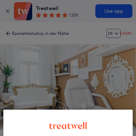
Treatwell
Use app
130K
Kosmetikstudios in der Nähe
DE
LOGIN
Beautylicious by Paola