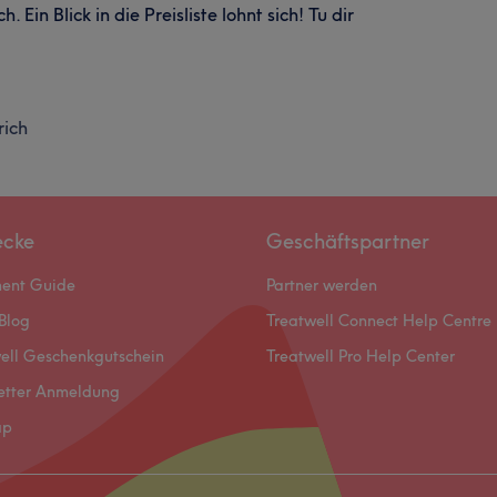
 Ein Blick in die Preisliste lohnt sich! Tu dir
rich
ecke
Geschäftspartner
ment Guide
Partner werden
Blog
Treatwell Connect Help Centre
ell Geschenkgutschein
Treatwell Pro Help Center
etter Anmeldung
ap