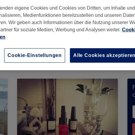
enden eigene Cookies und Cookies von Dritten, um Inhalte un
nalisieren, Medienfunktionen bereitzustellen und unseren Date
ren. Wir geben auch Informationen über die Nutzung unserer W
artner für soziale Medien, Werbung und Analysen weiter.
Cooki
ien
Cookie-Einstellungen
Alle Cookies akzeptiere
eine Buchungen über Treatwell entgegen. Nutzen
hrer Nähe zu finden.
Dort warten viele erstklassi