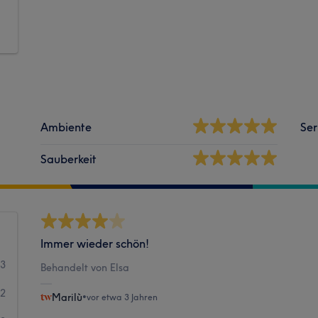
Ambiente
Ser
Sauberkeit
Immer wieder schön!
43
Behandelt von Elsa
2
Marilù
•
vor etwa 3 Jahren