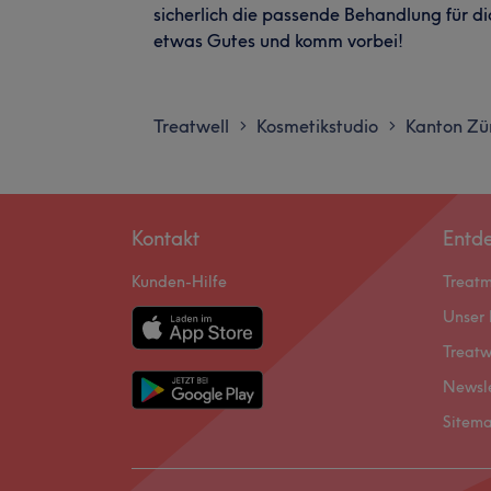
sicherlich die passende Behandlung für dich.
etwas Gutes und komm vorbei!
Treatwell
Kosmetikstudio
Kanton Zü
>
>
Kontakt
Entd
Kunden-Hilfe
Treat
Unser 
Treatw
Newsl
Sitem