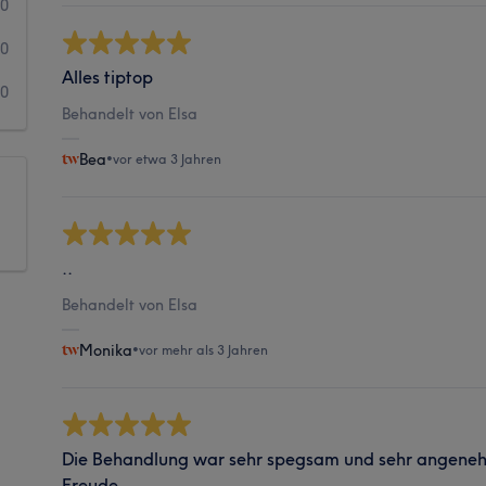
0
0
Alles tiptop
0
Behandelt von Elsa
Bea
•
vor etwa 3 Jahren
..
Behandelt von Elsa
Monika
•
vor mehr als 3 Jahren
Die Behandlung war sehr spegsam und sehr angeneh
Freude