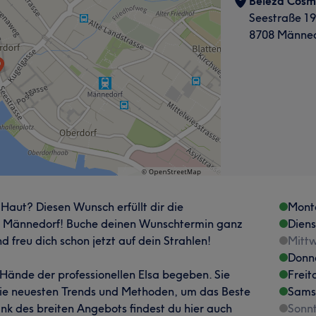
Beleza Cosm
Seestraße 1
8708 Männed
 Haut? Diesen Wunsch erfüllt dir die
Mont
in Männedorf! Buche deinen Wunschtermin ganz
Dien
d freu dich schon jetzt auf dein Strahlen!
Mitt
Donn
 Hände der professionellen Elsa begeben. Sie
Freit
die neuesten Trends und Methoden, um das Beste
Sams
k des breiten Angebots findest du hier auch
Sonn