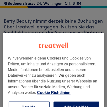
Badenerstrasse 24
,
Weiningen
,
CH
,
8104
Betty Beauty nimmt derzeit keine Buchungen
über Treatwell entgegen. Nutzen Sie das
Suchfeld oben auf der Seite, um
verfügbare
Salons in Ihrer Nähe zu finden.
Dort warten
viele erstklassige Profis auf Ihren Besuch.
Wir verwenden eigene Cookies und Cookies von
Finde die besten Salons in deiner Nähe
Dritten, um Inhalte und Anzeigen zu personalisieren,
Medienfunktionen bereitzustellen und unseren
Datenverkehr zu analysieren. Wir geben auch
Informationen über die Nutzung unserer Webseite an
unsere Partner für soziale Medien, Werbung und
Auf Treatwell finden
Analysen weiter.
Cookie-Richtlinien