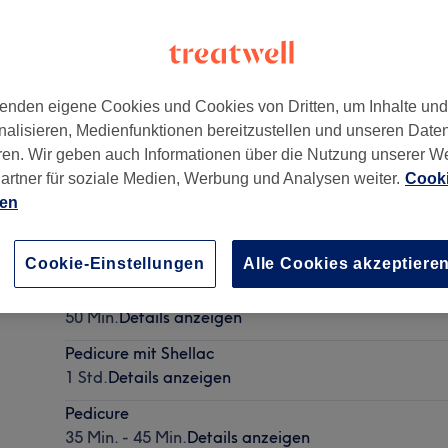
enden eigene Cookies und Cookies von Dritten, um Inhalte un
nalisieren, Medienfunktionen bereitzustellen und unseren Date
400
ren. Wir geben auch Informationen über die Nutzung unserer W
artner für soziale Medien, Werbung und Analysen weiter.
Cooki
ien
Nagelmodellage - Neu
1 Std. - 1 Std. 15 Min.
Details anzeigen
Cookie-Einstellungen
Alle Cookies akzeptiere
Manicure mit Shellac
50 Min.
Details anzeigen
Pedicure mit Shellac
1 Std.
Details anzeigen
Pedicure
35 Min. - 45 Min.
Details anzeigen