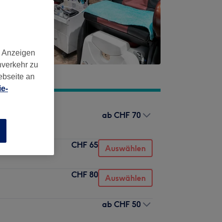
d Anzeigen
nverkehr zu
ebseite an
e-
ab
CHF 70
n
CHF 65
Auswählen
CHF 80
Auswählen
ab
CHF 50