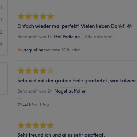
91
51
Einfach wieder mal perfekt! Vielen lieben Dank!! 🫶
22
Behandelt von 1
•
Gel Pedicure
Alle anzeigen
19
Jacqueline
•
vor etwa 10 Stunden
Sehr viel mit der groben Feile gearbetet, war trilw
Behandelt von 2
•
Nägel auffüllen
Lotti
•
vor 1 Tag
Sehr freundlich und alles sehr gepflegt.