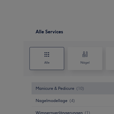
Alle Services
Alle
Nägel
Manicure & Pedicure
(
10
)
Nagelmodellage
(
4
)
Wimpernverlängerungen
(
1
)