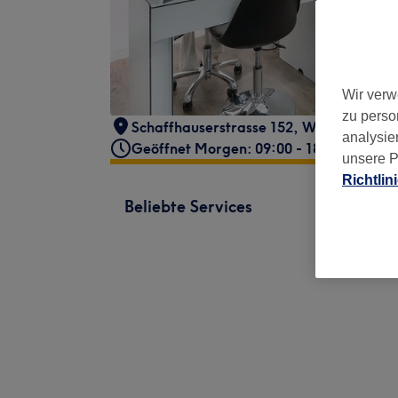
Wir verw
zu perso
Schaffhauserstrasse 152
,
Winterthur
,
8
analysie
Geöffnet Morgen: 09:00 - 18:00
unsere P
Richtlin
Beliebte Services