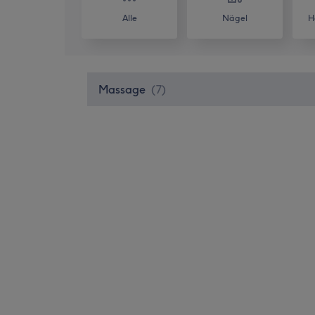
Alle
Nägel
H
Massage
(
7
)