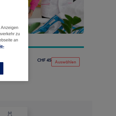
d Anzeigen
nverkehr zu
ebseite an
e-
CHF 45
Auswählen
n