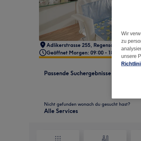
Wir verw
zu perso
Adlikerstrasse 255
,
Regensdorf
,
8105
analysie
Geöffnet Morgen: 09:00 - 18:30
unsere P
Richtlin
Passende Suchergebnisse
Nicht gefunden wonach du gesucht hast?
Alle Services