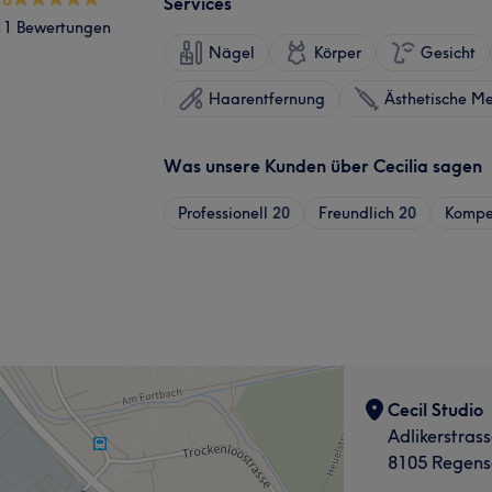
Services
11 Bewertungen
Nägel
Körper
Gesicht
Haarentfernung
Ästhetische Me
Was unsere Kunden über Cecilia sagen
Professionell
20
Freundlich
20
Kompe
Cecil Studio
Adlikerstras
8105 Regens