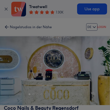
Treatwell
Use app
130K
Nagelstudios in der Nähe
DE
LOGIN
Coco Nails & Beauty Regensdorf