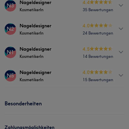
Services
Nageldesigner
4.4
N3
KosmetikerIn
35 Bewertungen
Nägel
Services
Nageldesigner
4.0
N2
KosmetikerIn
24 Bewertungen
Nägel
Services
Nageldesigner
4.5
N1
KosmetikerIn
14 Bewertungen
Nägel
Services
Nageldesigner
4.0
N5
Was unsere Kunden über Nageldesigner sagen
KosmetikerIn
15 Bewertungen
Nägel
Effizient
5
Services
Besonderheiten
Nägel
Gesicht
Zahlungsmöglichkeiten