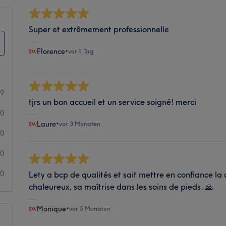
Super et extrêmement professionnelle
Florence
•
vor 1 Tag
9
tjrs un bon accueil et un service soigné! merci
0
Laure
•
vor 3 Monaten
0
0
0
Lety a bcp de qualités et sait mettre en confiance la 
chaleureux, sa maîtrise dans les soins de pieds. 🙏
Monique
•
vor 5 Monaten