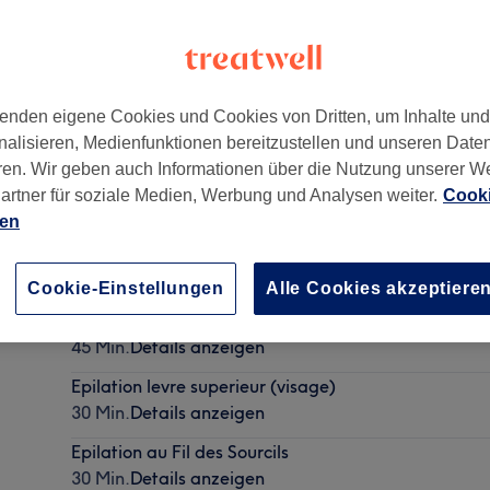
enden eigene Cookies und Cookies von Dritten, um Inhalte un
nalisieren, Medienfunktionen bereitzustellen und unseren Date
ren. Wir geben auch Informationen über die Nutzung unserer W
artner für soziale Medien, Werbung und Analysen weiter.
Cooki
ien
Réparation
30 Min.
Details anzeigen
Cookie-Einstellungen
Alle Cookies akzeptiere
Manucure Basic
45 Min.
Details anzeigen
Epilation levre superieur (visage)
30 Min.
Details anzeigen
Epilation au Fil des Sourcils
30 Min.
Details anzeigen