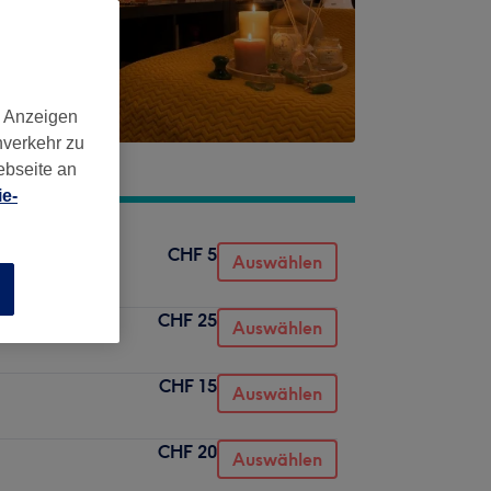
d Anzeigen
nverkehr zu
ebseite an
e-
CHF 5
Auswählen
n
CHF 25
Auswählen
CHF 15
Auswählen
CHF 20
Auswählen