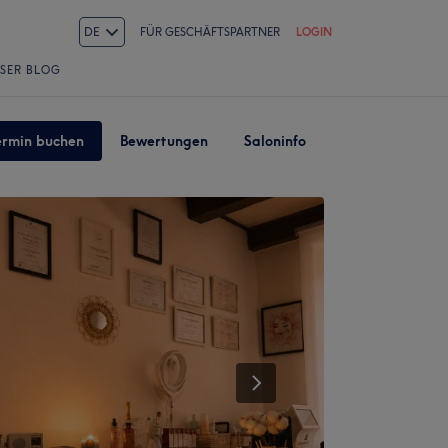
DE
FÜR GESCHÄFTSPARTNER
LOGIN
SER BLOG
ermin buchen
Bewertungen
Saloninfo