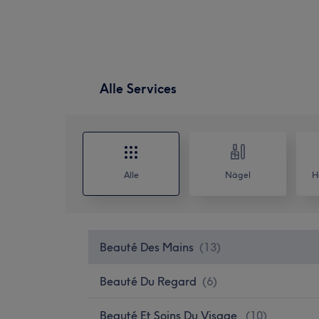
Alle Services
Alle
Nägel
H
Beauté Des Mains
(
13
)
Beauté Du Regard
(
6
)
Beauté Et Soins Du Visage
(
10
)