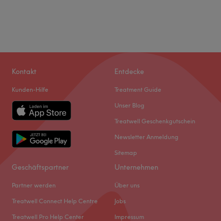
Kontakt
Entdecke
Kunden-Hilfe
Treatment Guide
Unser Blog
Treatwell Geschenkgutschein
Newsletter Anmeldung
Sitemap
Geschäftspartner
Unternehmen
Partner werden
Über uns
Treatwell Connect Help Centre
Jobs
Treatwell Pro Help Center
Impressum