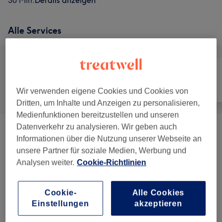
30 Min.
Details anzeigen
Alle Services
Alle
Coiffeur
Gesicht
Wir verwenden eigene Cookies und Cookies von
Dritten, um Inhalte und Anzeigen zu personalisieren,
Medienfunktionen bereitzustellen und unseren
Datenverkehr zu analysieren. Wir geben auch
Damen - Haarschnitte & Stylings
(
7
)
ab CHF 42
Informationen über die Nutzung unserer Webseite an
unsere Partner für soziale Medien, Werbung und
Damen - Farbe & Coloration
(
7
)
ab CHF 119
Analysen weiter.
Cookie-Richtlinien
Haarkuren & Pflege
(
1
)
CHF 15
Cookie-
Alle Cookies
Einstellungen
akzeptieren
Augenbrauen & Wimpernbehandlungen
(
1
)
CHF 18