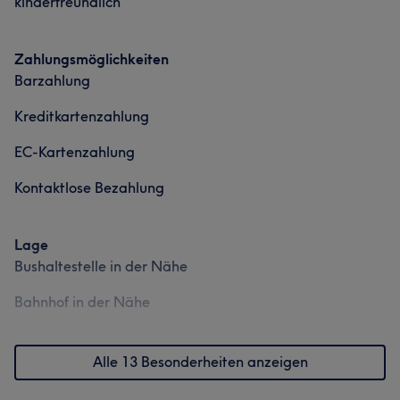
kinderfreundlich
Zahlungsmöglichkeiten
Barzahlung
Kreditkartenzahlung
Was unsere Kunden über Michèle sagen
EC-Kartenzahlung
Kontaktlose Bezahlung
Kompetent
14
Sympathisch
11
Professionell
10
Herzlich
10
Lage
Bushaltestelle in der Nähe
Bahnhof in der Nähe
Alle 13 Besonderheiten anzeigen