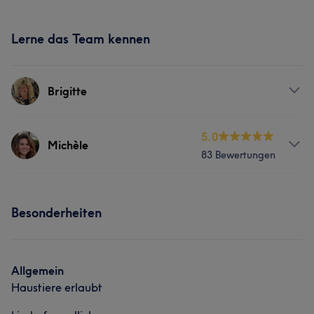
Lerne das Team kennen
Brigitte
Services
5.0
Michèle
83 Bewertungen
Gesicht
Coiffeur
Services
Besonderheiten
Gesicht
Coiffeur
Portfolio
Allgemein
Haustiere erlaubt