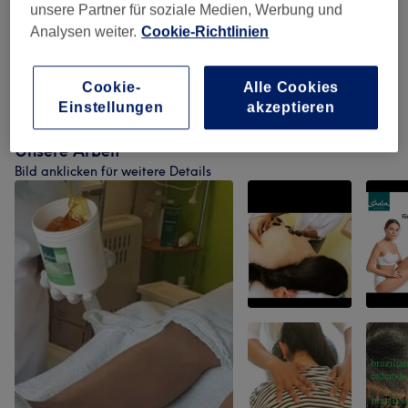
unsere Partner für soziale Medien, Werbung und
Analysen weiter.
Cookie-Richtlinien
Herren Sugaring
(
14
)
ab CHF 30
Damen Sugaring
(
3
)
Cookie-
Alle Cookies
ab CHF 30
Einstellungen
akzeptieren
Unsere Arbeit
Bild anklicken für weitere Details