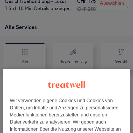
CHF 175
Gesichtsbehandlung - Luxus
Auswählen
1 Std. 10 Min.
Details anzeigen
CHF 250
Alle Services
Alle
Haarentfernung
Gesicht
Gesichtsbehandlungen
(
9
)
ab CHF 95
Wir verwenden eigene Cookies und Cookies von
Massagen
(
22
)
ab CHF 23
Dritten, um Inhalte und Anzeigen zu personalisieren,
Medienfunktionen bereitzustellen und unseren
Sugaring
(
15
)
ab CHF 30
Datenverkehr zu analysieren. Wir geben auch
Informationen über die Nutzung unserer Webseite an
Waxing
(
2
)
ab CHF 35