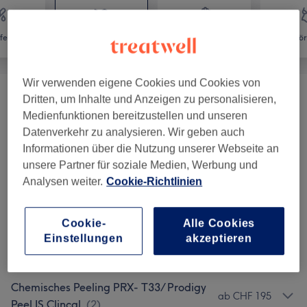
fernung
Gesicht
Massage
Kör
Wir verwenden eigene Cookies und Cookies von
Dritten, um Inhalte und Anzeigen zu personalisieren,
Einführungsbehandlung Mit
ab CHF 0.01
Medienfunktionen bereitzustellen und unseren
Hautanalyse Für Neukunden
(
2
)
Datenverkehr zu analysieren. Wir geben auch
Informationen über die Nutzung unserer Webseite an
HydraFacial®- Das Original Aus Den
ab CHF 120
unsere Partner für soziale Medien, Werbung und
USA
(
5
)
Analysen weiter.
Cookie-Richtlinien
Oxygeneo- (Radiofrequenz),
ab CHF 169
Sauerstofftherapie, Ultraschall
(
1
)
Cookie-
Alle Cookies
Einstellungen
akzeptieren
Microneedling
(
1
)
ab CHF 230
Chemisches Peeling PRX- T33/ Prodigy
ab CHF 195
Peel IS Clincal
(
2
)