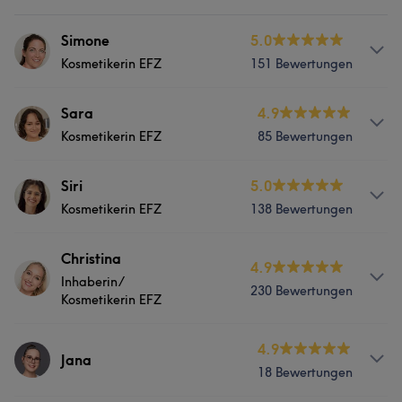
Simone
5.0
Kosmetikerin EFZ
151 Bewertungen
Services
Sara
4.9
Kosmetikerin EFZ
85 Bewertungen
Nägel
Körper
Gesicht
Services
Siri
5.0
Haarentfernung
Kosmetikerin EFZ
138 Bewertungen
Nägel
Körper
Gesicht
Was unsere Kunden über Simone sagen
Services
Christina
Haarentfernung
4.9
Inhaberin/
Kompetent
20
Professionell
19
Herzlich
14
230 Bewertungen
Nägel
Körper
Gesicht
Kosmetikerin EFZ
Was unsere Kunden über Sara sagen
Aussergewöhnlich
11
Haarentfernung
Services
4.9
Professionell
14
Kompetent
9
Aufmerksam
7
Jana
18 Bewertungen
Gesicht
Was unsere Kunden über Siri sagen
Sympathisch
5