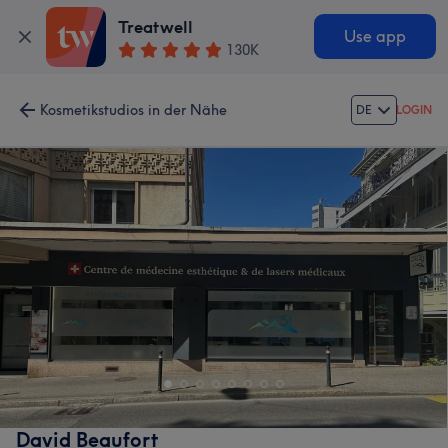
Treatwell
Use app
130K
Kosmetikstudios in der Nähe
DE
LOGIN
David Beaufort