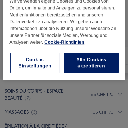
Épilation Cire - Bikini & Fesses -
Wir verwenden eigene Cookies und Cookies von
Auswählen
Bikini Simple
Dritten, um Inhalte und Anzeigen zu personalisieren,
20 Min.
Details anzeigen
Medienfunktionen bereitzustellen und unseren
Datenverkehr zu analysieren. Wir geben auch
Informationen über die Nutzung unserer Webseite an
Alle Services
unsere Partner für soziale Medien, Werbung und
Analysen weiter.
Cookie-Richtlinien
Cookie-
Alle Cookies
Alle
Nägel
Haarentfernun
Einstellungen
akzeptieren
SOINS DU CORPS - ESPACE
ab CHF 120
BEAUTÉ
(
7
)
MASSAGES
(
3
)
ab CHF 70
ÉPILATION À LA CIRE TIÈDE /