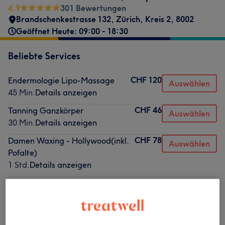
4.9
301 Bewertungen
Brandschenkestrasse 132
,
Zürich, Kreis 2
,
8002
Geöffnet Heute: 09:00 - 18:30
Beliebte Services
CHF 120
Endermologie Lipo-Massage
Auswählen
45 Min.
Details anzeigen
CHF 46
Tanning Ganzkörper
Auswählen
30 Min.
Details anzeigen
CHF 78
Damen Waxing - Hollywood(inkl.
Auswählen
Pofalte)
1 Std.
Details anzeigen
ab
CHF 198
Microneedling DERMA SR
1 Std. - 1 Std. 15 Min.
Details anzeigen
ab
CHF 305
Gesichtsbehandlungen -