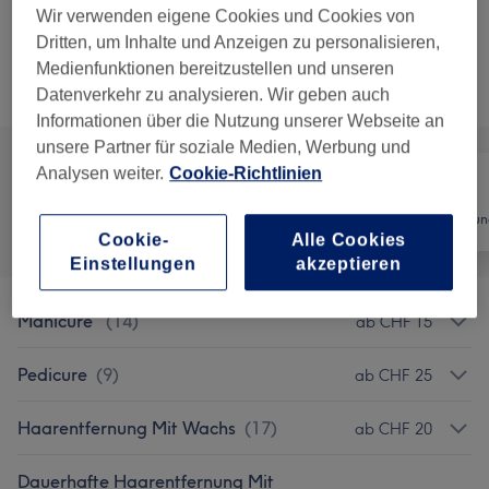
Sauerstoffbehandlung Rejuvenate
Wir verwenden eigene Cookies und Cookies von
1 Std. 15 Min.
Details anzeigen
Dritten, um Inhalte und Anzeigen zu personalisieren,
Medienfunktionen bereitzustellen und unseren
Alle Services
Datenverkehr zu analysieren. Wir geben auch
Informationen über die Nutzung unserer Webseite an
unsere Partner für soziale Medien, Werbung und
Analysen weiter.
Cookie-Richtlinien
Alle
Nägel
Haarentfernun
Cookie-
Alle Cookies
Einstellungen
akzeptieren
Manicure
(
14
)
ab CHF 15
Pedicure
(
9
)
ab CHF 25
Haarentfernung Mit Wachs
(
17
)
ab CHF 20
Dauerhafte Haarentfernung Mit