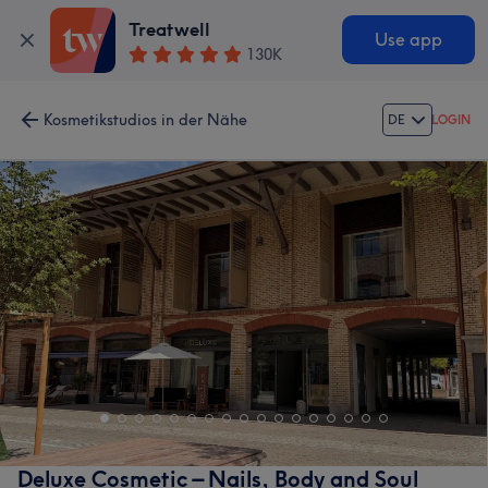
Treatwell
Use app
130K
Kosmetikstudios in der Nähe
DE
LOGIN
Deluxe Cosmetic – Nails, Body and Soul