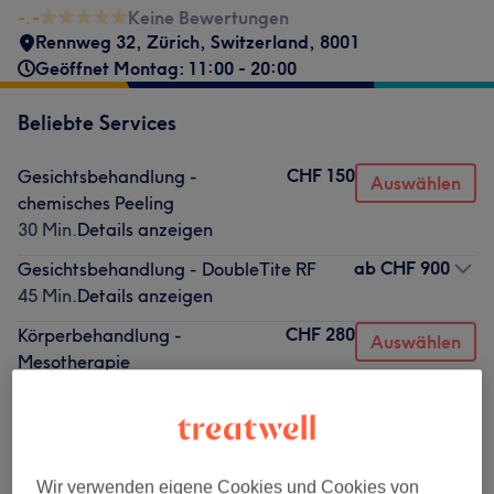
-.-
Keine Bewertungen
Rennweg 32
,
Zürich
,
Switzerland
,
8001
Geöffnet Montag: 11:00 - 20:00
Beliebte Services
CHF 150
Gesichtsbehandlung -
Auswählen
chemisches Peeling
30 Min.
Details anzeigen
ab
CHF 900
Gesichtsbehandlung - DoubleTite RF
45 Min.
Details anzeigen
CHF 280
Körperbehandlung -
Auswählen
Mesotherapie
30 Min.
Details anzeigen
CHF 280
Gesichtsbehandlung - Mesotherapie
30 Min.
Details anzeigen
Wir verwenden eigene Cookies und Cookies von