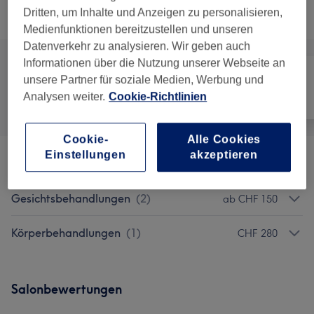
Dritten, um Inhalte und Anzeigen zu personalisieren,
Alle Services
Medienfunktionen bereitzustellen und unseren
Datenverkehr zu analysieren. Wir geben auch
Informationen über die Nutzung unserer Webseite an
unsere Partner für soziale Medien, Werbung und
Analysen weiter.
Cookie-Richtlinien
Alle
Gesicht
Körper
Cookie-
Alle Cookies
Einstellungen
akzeptieren
DoubleTite RF
(
1
)
ab CHF 900
Gesichtsbehandlungen
(
2
)
ab CHF 150
Körperbehandlungen
(
1
)
CHF 280
Salonbewertungen