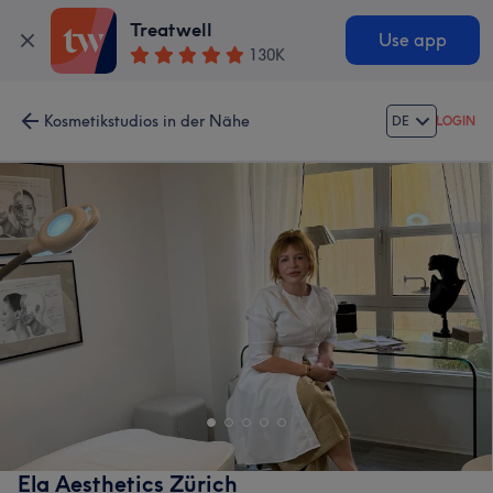
Treatwell
Use app
130K
Kosmetikstudios in der Nähe
DE
LOGIN
Ela Aesthetics Zürich