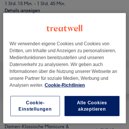
1 Std. 15 Min. - 1 Std. 45 Min.
Details anzeigen
ab
CHF 80
Damen - Kosmetische Pedicure inkl.
Hornhautentfernung
45 Min. - 1 Std. 30 Min.
Details anzeigen
Wir verwenden eigene Cookies und Cookies von
Dritten, um Inhalte und Anzeigen zu personalisieren,
Alle Services
Medienfunktionen bereitzustellen und unseren
Datenverkehr zu analysieren. Wir geben auch
Informationen über die Nutzung unserer Webseite an
unsere Partner für soziale Medien, Werbung und
Analysen weiter.
Cookie-Richtlinien
Alle
Nägel
Gesicht
Cookie-
Alle Cookies
Einstellungen
akzeptieren
Herren -Manicure & Pedicure
(
1
)
ab CHF 60
Damen-Klassische Manicure &