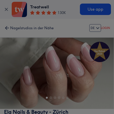
Treatwell
Use app
130K
Nagelstudios in der Nähe
DE
LOGIN
Ela Nails & Beauty - Zürich