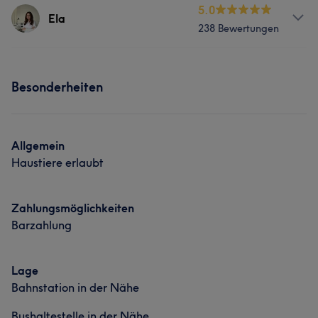
Services
5.0
Ela
238 Bewertungen
Nägel
Services
Besonderheiten
Nägel
Gesicht
Massage
Was unsere Kunden über Ela sagen
Allgemein
Haustiere erlaubt
Professionell
14
Kompetent
10
Effizient
7
Gründlich
7
Zahlungsmöglichkeiten
Barzahlung
Lage
Bahnstation in der Nähe
Bushaltestelle in der Nähe