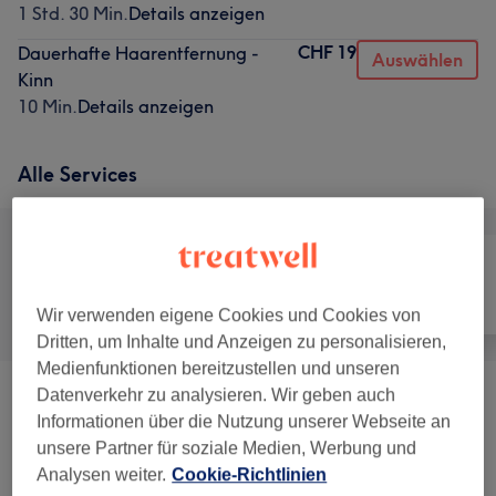
1 Std. 30 Min.
Details anzeigen
CHF 19
Dauerhafte Haarentfernung -
Auswählen
Kinn
10 Min.
Details anzeigen
Alle Services
Alle
Haarentfernung
Gesicht
Wir verwenden eigene Cookies und Cookies von
Dritten, um Inhalte und Anzeigen zu personalisieren,
Medienfunktionen bereitzustellen und unseren
Datenverkehr zu analysieren. Wir geben auch
Augenbrauen &
ab CHF 15
Informationen über die Nutzung unserer Webseite an
Wimpernbehandlungen
(
3
)
unsere Partner für soziale Medien, Werbung und
Analysen weiter.
Cookie-Richtlinien
Wimpernverlängerungen
(
5
)
ab CHF 25