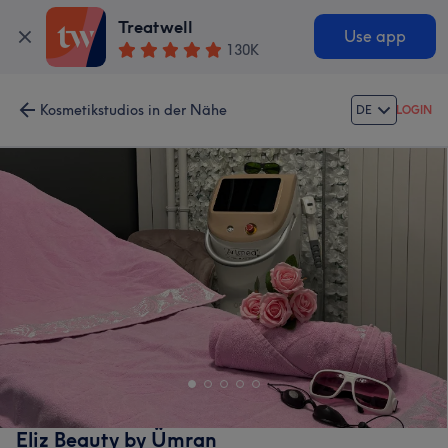
Treatwell
Use app
130K
Kosmetikstudios in der Nähe
DE
LOGIN
Eliz Beauty by Ümran