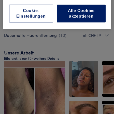
Gesichtsbehandlungen
(
3
)
ab CHF 0.01
Cookie-
Alle Cookies
Einstellungen
akzeptieren
Permanent Make-Up
(
2
)
ab CHF 150
Dauerhafte Haarentfernung
(
13
)
ab CHF 19
Unsere Arbeit
Bild anklicken für weitere Details