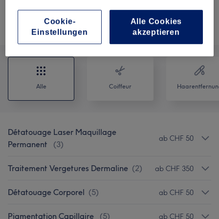
30 Min.
Details anzeigen
Cookie-
Alle Cookies
Alle Services
Einstellungen
akzeptieren
Alle
Coiffeur
Haarentfernun
Détatouage Laser Maquillage
ab CHF 50
Permanent
(
3
)
Traitement Vergetures Dermaline
(
2
)
ab CHF 350
Détatouage Corporel
(
5
)
ab CHF 50
Pigmentation Capillaire
(
5
)
ab CHF 50