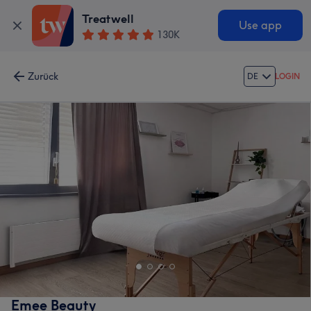
Treatwell
Use app
130K
Zurück
DE
LOGIN
Emee Beauty