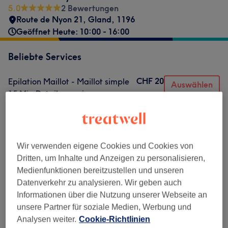
5.0
2 Bewertungen
Route de Nyon 21
,
Gland
,
1196
Geöffnet Heute: 10:00 - 16:00
Beliebte Services
CHF 20
Epilation Maillot - Maillot simple
Auswählen
15 Min.
Details anzeigen
CHF 20
Epilation aisselles
Auswählen
15 Min.
Details anzeigen
CHF 25
Epilation Bras - Avants-bras
Auswählen
Wir verwenden eigene Cookies und Cookies von
15 Min.
Details anzeigen
Dritten, um Inhalte und Anzeigen zu personalisieren,
Medienfunktionen bereitzustellen und unseren
CHF 30
Epilation Jambes - 1/2 jambes
Auswählen
Datenverkehr zu analysieren. Wir geben auch
30 Min.
Details anzeigen
Informationen über die Nutzung unserer Webseite an
CHF 35
Epilation Maillot - Maillot
Auswählen
unsere Partner für soziale Medien, Werbung und
échancré
Analysen weiter.
Cookie-Richtlinien