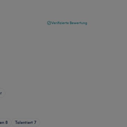
Verifizierte Bewertung
r
ren
8
Talentiert
7