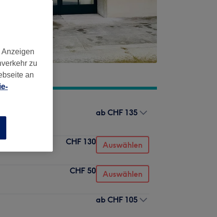
d Anzeigen
nverkehr zu
ebseite an
e-
ab
CHF 135
nt)
n
CHF 130
Auswählen
CHF 50
Auswählen
ab
CHF 105