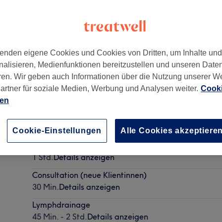
enden eigene Cookies und Cookies von Dritten, um Inhalte un
nalisieren, Medienfunktionen bereitzustellen und unseren Date
32
ren. Wir geben auch Informationen über die Nutzung unserer W
artner für soziale Medien, Werbung und Analysen weiter.
Cooki
ien
Klassische Massage (EMR - Krankenkassen Anerkan
1 Std. - 2 Std.
Details anzeigen
Cookie-Einstellungen
Alle Cookies akzeptiere
Personal Training
1 Std.
Details anzeigen
Consultation (neue Klientinnen)
30 Min.
Details anzeigen
Lymphdrainage
45 Min. - 2 Std.
Details anzeigen