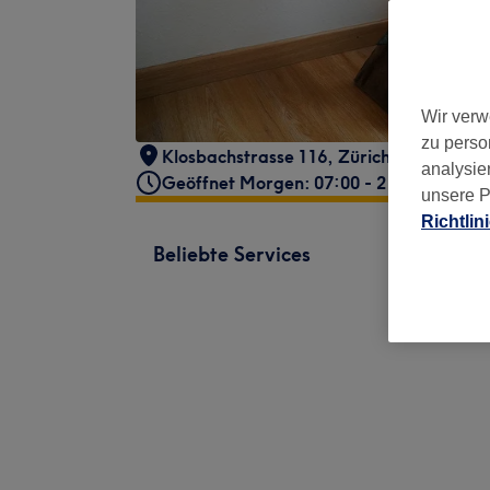
Wir verw
zu perso
Klosbachstrasse 116
,
Zürich, Kreis 7
,
80
analysie
Geöffnet Morgen: 07:00 - 21:00
unsere P
Richtlin
Beliebte Services