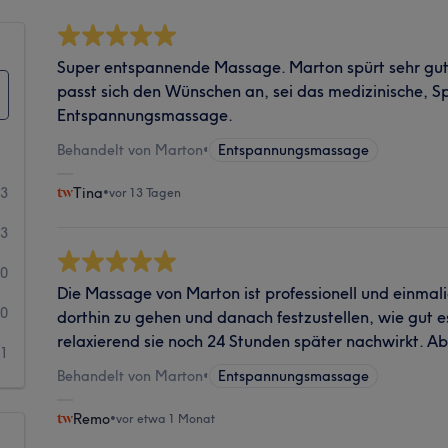
Super entspannende Massage. Marton spürt sehr gu
passt sich den Wünschen an, sei das medizinische, S
Entspannungsmassage.
Behandelt von Marton
•
Entspannungsmassage
23
Tina
•
vor 13 Tagen
3
0
Die Massage von Marton ist professionell und einmali
0
dorthin zu gehen und danach festzustellen, wie gut e
relaxierend sie noch 24 Stunden später nachwirkt. A
1
Behandelt von Marton
•
Entspannungsmassage
Remo
•
vor etwa 1 Monat