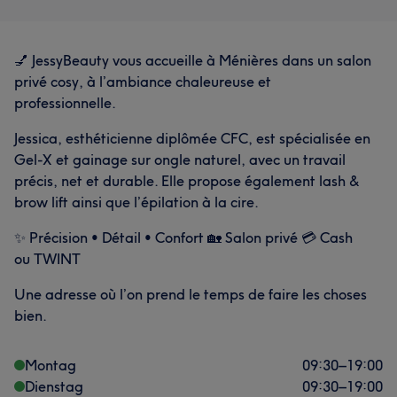
💅 JessyBeauty vous accueille à Ménières dans un salon
privé cosy, à l’ambiance chaleureuse et
professionnelle.
Jessica, esthéticienne diplômée CFC, est spécialisée en
Gel-X et gainage sur ongle naturel, avec un travail
précis, net et durable. Elle propose également lash &
brow lift ainsi que l’épilation à la cire.
✨ Précision • Détail • Confort 🏡 Salon privé 💳 Cash
ou TWINT
Une adresse où l’on prend le temps de faire les choses
bien.
Montag
09:30
–
19:00
Dienstag
09:30
–
19:00