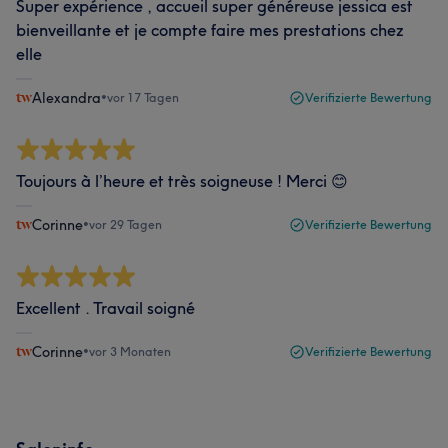
Super expérience , accueil super généreuse jessica est
bienveillante et je compte faire mes prestations chez
elle
Alexandra
•
vor 17 Tagen
Verifizierte Bewertung
Toujours à l’heure et très soigneuse ! Merci 😊
Corinne
•
vor 29 Tagen
Verifizierte Bewertung
Excellent . Travail soigné
Corinne
•
vor 3 Monaten
Verifizierte Bewertung