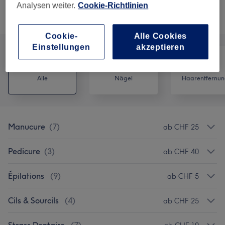
Analysen weiter.
Cookie-Richtlinien
Alle Services
Cookie-
Alle Cookies
Einstellungen
akzeptieren
Alle
Nägel
Haarentfernun
Manucure
(
7
)
ab CHF 25
Pedicure
(
3
)
ab CHF 40
Épilations
(
9
)
ab CHF 5
Cils & Sourcils
(
4
)
ab CHF 25