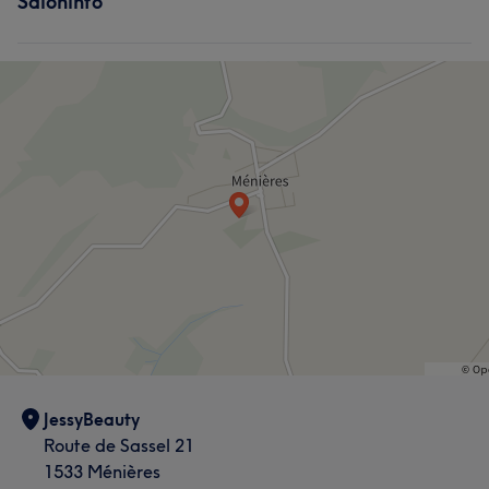
Saloninfo
JessyBeauty
Route de Sassel 21
1533 Ménières