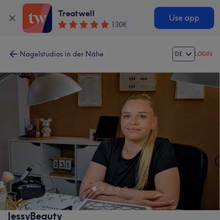
Treatwell
Use app
130K
Nagelstudios in der Nähe
DE
LOGIN
JessyBeauty