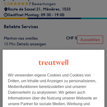
5.0
7 Bewertungen
Route de Sassel 21
,
Ménières
,
1533
Geöffnet Montag: 09:30 - 19:00
Beliebte Services
CHF 5
Menton nez oreilles
Auswählen
15 Min.
Details anzeigen
CHF 10
Lèvre supérieure
Auswählen
20 Min.
Details anzeigen
CHF 10
1 strass supplémentaire
Auswählen
30 Min.
Details anzeigen
Wir verwenden eigene Cookies und Cookies von
CHF 20
Dritten, um Inhalte und Anzeigen zu personalisieren,
Aisselles
Auswählen
Medienfunktionen bereitzustellen und unseren
30 Min.
Details anzeigen
Datenverkehr zu analysieren. Wir geben auch
CHF 20
Bikini échancré
Auswählen
Informationen über die Nutzung unserer Webseite an
20 Min.
Details anzeigen
unsere Partner für soziale Medien, Werbung und