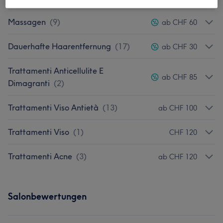
Massagen
(
9
)
ab CHF 60
Dauerhafte Haarentfernung
(
17
)
ab CHF 30
Trattamenti Anticellulite E
ab CHF 85
Dimagranti
(
2
)
Trattamenti Viso Antietà
(
13
)
ab CHF 100
Trattamenti Viso
(
1
)
CHF 120
Trattamenti Acne
(
3
)
ab CHF 120
Salonbewertungen