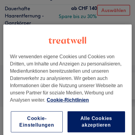
ab
CHF 140
Dauerhafte
Auswählen
Haarentfernung -
Spare bis zu 30%
Ganzkörper
1 Std. 30 Min.
Details anzeigen
Alle Services
Wir verwenden eigene Cookies und Cookies von
Dritten, um Inhalte und Anzeigen zu personalisieren,
Medienfunktionen bereitzustellen und unseren
Datenverkehr zu analysieren. Wir geben auch
Informationen über die Nutzung unserer Webseite an
Alle
Haarentfernung
Gesicht
unsere Partner für soziale Medien, Werbung und
Analysen weiter.
Cookie-Richtlinien
Cookie-
Alle Cookies
Gesichtsbehandlungen
(
23
)
ab CHF 80
Einstellungen
akzeptieren
Körperbehandlungen
(
1
)
ab CHF 200