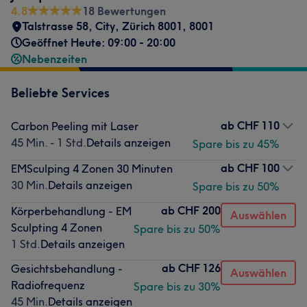
4.8
18 Bewertungen
Talstrasse 58
,
City
,
Zürich 8001
,
8001
Geöffnet Heute: 09:00 - 20:00
Nebenzeiten
Beliebte Services
ab
CHF 110
Carbon Peeling mit Laser
45 Min. - 1 Std.
Details anzeigen
Spare bis zu 45%
ab
CHF 100
EMSculping 4 Zonen 30 Minuten
30 Min.
Details anzeigen
Spare bis zu 50%
ab
CHF 200
Körperbehandlung - EM
Auswählen
Sculpting 4 Zonen
Spare bis zu 50%
1 Std.
Details anzeigen
ab
CHF 126
Gesichtsbehandlung -
Auswählen
Radiofrequenz
Spare bis zu 30%
45 Min.
Details anzeigen