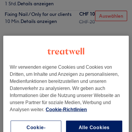
1 Std.
Details anzeigen
CHF 10
Fixing Nail / Only for our clients
Auswählen
10 Min.
Details anzeigen
CHF 20
Alle Services
🌟 Nagelmodellage Bei Professionell
(
2
)
ab CHF 60
Wir verwenden eigene Cookies und Cookies von
🔥Nagelmodellage Für Modell Bis 26
Dritten, um Inhalte und Anzeigen zu personalisieren,
ab CHF 40
Jahre Alt Bei Praktikantin
(
2
)
Medienfunktionen bereitzustellen und unseren
Datenverkehr zu analysieren. Wir geben auch
Informationen über die Nutzung unserer Webseite an
💥 Nagelmodellage - Extra
(
4
)
ab CHF 1
unsere Partner für soziale Medien, Werbung und
Analysen weiter.
Cookie-Richtlinien
Salonbewertungen
Cookie-
Alle Cookies