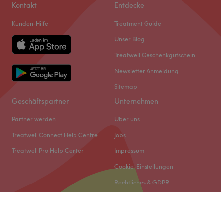
Kontakt
Entdecke
Kunden-Hilfe
Treatment Guide
Unser Blog
Treatwell Geschenkgutschein
Newsletter Anmeldung
Sitemap
Geschäftspartner
Unternehmen
Partner werden
Über uns
Treatwell Connect Help Centre
Jobs
Treatwell Pro Help Center
Impressum
Cookie-Einstellungen
Rechtliches & GDPR
© 2026 Treatwell DACH GmbH