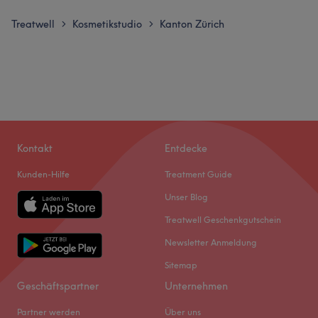
Treatwell
Kosmetikstudio
Kanton Zürich
>
>
Kontakt
Entdecke
Kunden-Hilfe
Treatment Guide
Unser Blog
Treatwell Geschenkgutschein
Newsletter Anmeldung
Sitemap
Geschäftspartner
Unternehmen
Partner werden
Über uns