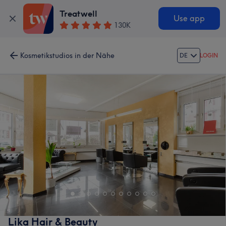
Treatwell
Use app
130K
Kosmetikstudios in der Nähe
DE
LOGIN
Lika Hair & Beauty