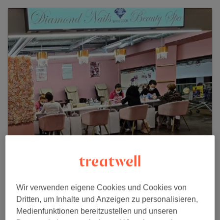
Diamond Nails & Beauty Spa -
Oftringen
116 reviews
Wir verwenden eigene Cookies und Cookies von
Dritten, um Inhalte und Anzeigen zu personalisieren,
Perry Center, Bernstrasse 4, 4665 Oftringen
Medienfunktionen bereitzustellen und unseren