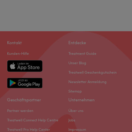
Kontakt
Entdecke
Kunden-Hilfe
Treatment Guide
Unser Blog
Treatwell Geschenkgutschein
Newsletter Anmeldung
Sitemap
Geschäftspartner
Unternehmen
Partner werden
Über uns
Treatwell Connect Help Centre
Jobs
Treatwell Pro Help Center
Impressum