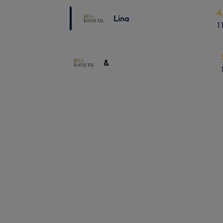
4
Lina
1
&