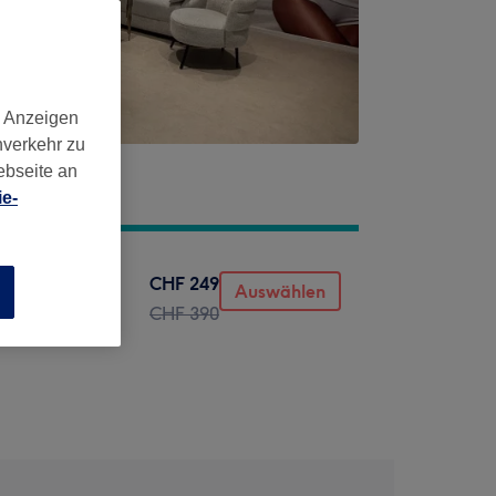
d Anzeigen
nverkehr zu
ebseite an
e-
CHF 249
Auswählen
n
CHF 390