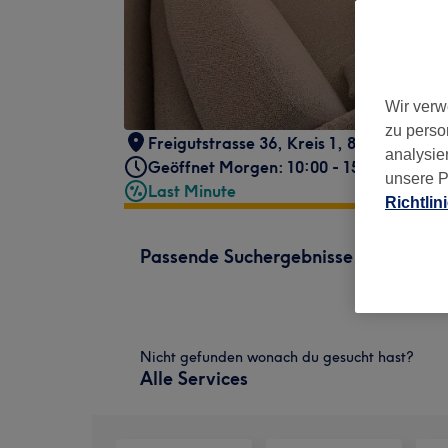
Wir verw
zu perso
Freigutstrasse 36
,
Kreis 1
,
8001 Zürich
,
analysie
Geöffnet Morgen: 10:00 - 15:00
unsere P
Last Minute
Richtlin
Passende Suchergebnisse
Nicht gefunden wonach du gesucht hast?
Alle Services