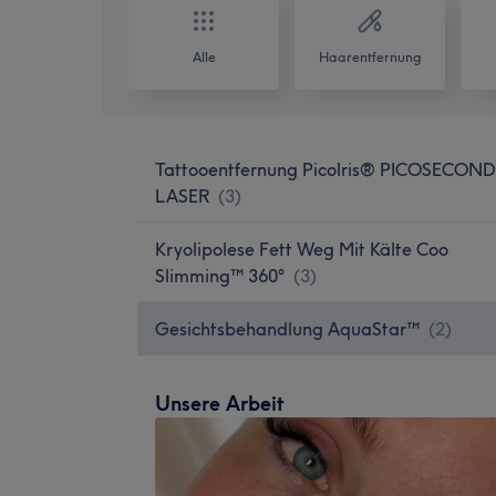
Alle
Haarentfernung
Tattooentfernung Picolris® PICOSECOND
LASER
(
3
)
Kryolipolese Fett Weg Mit Kälte Coo
Slimming™ 360°
(
3
)
Gesichtsbehandlung AquaStar™
(
2
)
Unsere Arbeit