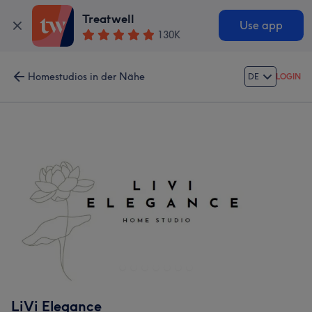
Treatwell
Use app
130K
Homestudios in der Nähe
DE
LOGIN
LiVi Elegance