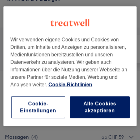
Alle Services
Wir verwenden eigene Cookies und Cookies von
Dritten, um Inhalte und Anzeigen zu personalisieren,
Alle
Coiffeur
Gesicht
Medienfunktionen bereitzustellen und unseren
Datenverkehr zu analysieren. Wir geben auch
Informationen über die Nutzung unserer Webseite an
unsere Partner für soziale Medien, Werbung und
Augenbrauen &
Analysen weiter.
Cookie-Richtlinien
ab CHF 35
Wimpernbehandlungen
(
3
)
Cookie-
Alle Cookies
Schröpfen & Akupunktur
(
1
)
CHF 69
Einstellungen
akzeptieren
Head Spa
(
1
)
ab CHF 79
Massagen
(
4
)
ab CHF 59