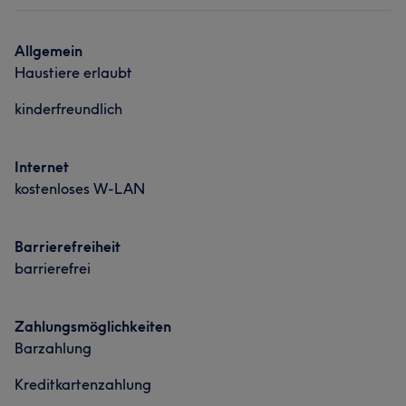
Was unsere Kunden über HANNA sagen
Portfolio
Allgemein
Haustiere erlaubt
Sympathisch
7
Talentiert
6
Herzlich
6
kinderfreundlich
Professionell
5
Internet
kostenloses W-LAN
Barrierefreiheit
barrierefrei
Zahlungsmöglichkeiten
Barzahlung
Kreditkartenzahlung