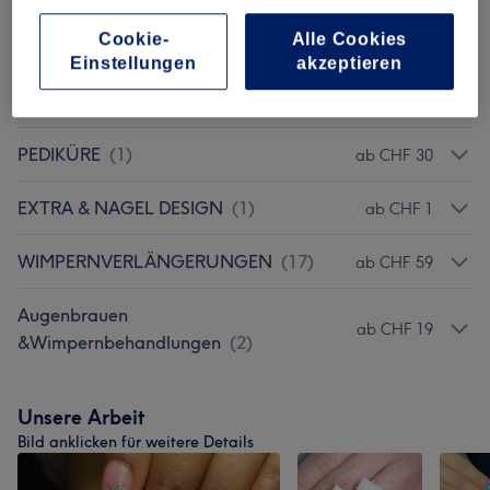
NEUSET NAGELMODELLAGE MIT
ab CHF 59
Cookie-
Alle Cookies
ACRYL / GEL
(
5
)
Einstellungen
akzeptieren
MANIKÜRE
(
1
)
ab CHF 20
PEDIKÜRE
(
1
)
ab CHF 30
EXTRA & NAGEL DESIGN
(
1
)
ab CHF 1
WIMPERNVERLÄNGERUNGEN
(
17
)
ab CHF 59
Augenbrauen
ab CHF 19
&Wimpernbehandlungen
(
2
)
Unsere Arbeit
Bild anklicken für weitere Details