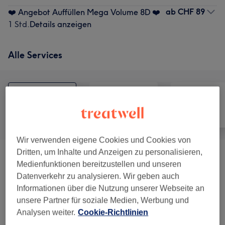
ab
CHF 89
❤️ Angebot Auffüllen Mega Volume 8D ❤️
1 Std.
Details anzeigen
Alle Services
Alle
Nägel
Gesicht
Wir verwenden eigene Cookies und Cookies von
Dritten, um Inhalte und Anzeigen zu personalisieren,
❤️❤️❤️REPARATUR KOSTENLOS❤️❤️❤️
Medienfunktionen bereitzustellen und unseren
CHF 0.01
(
2
)
Datenverkehr zu analysieren. Wir geben auch
Informationen über die Nutzung unserer Webseite an
❤️COMBO MANIKÜRE & PEDIKÜRE (Nur
unsere Partner für soziale Medien, Werbung und
ab CHF 79
Online Buchung)
(
2
)
Analysen weiter.
Cookie-Richtlinien