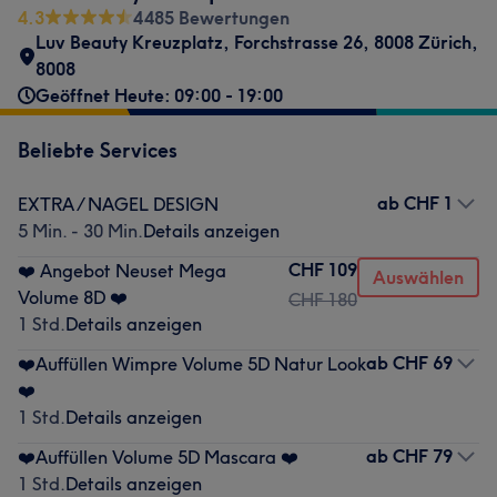
4.3
4485 Bewertungen
Luv Beauty Kreuzplatz
,
Forchstrasse 26, 8008 Zürich
,
8008
Geöffnet Heute: 09:00 - 19:00
Beliebte Services
ab
CHF 1
EXTRA / NAGEL DESIGN
5 Min. - 30 Min.
Details anzeigen
CHF 109
❤️ Angebot Neuset Mega
Auswählen
Volume 8D ❤️
CHF 180
1 Std.
Details anzeigen
ab
CHF 69
❤️Auffüllen Wimpre Volume 5D Natur Look
❤️
1 Std.
Details anzeigen
ab
CHF 79
❤️Auffüllen Volume 5D Mascara ❤️
1 Std.
Details anzeigen