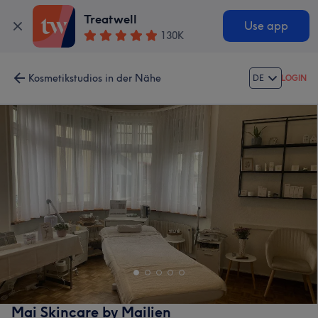
Treatwell
Use app
130K
Kosmetikstudios in der Nähe
DE
LOGIN
Mai Skincare by Mailien