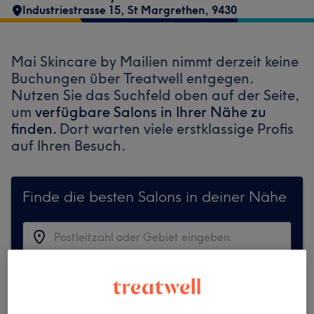
Industriestrasse 15
,
St Margrethen
,
9430
Mai Skincare by Mailien nimmt derzeit keine
Buchungen über Treatwell entgegen.
Nutzen Sie das Suchfeld oben auf der Seite,
um
verfügbare Salons in Ihrer Nähe zu
finden.
Dort warten viele erstklassige Profis
auf Ihren Besuch.
Finde die besten Salons in deiner Nähe
Auf Treatwell finden