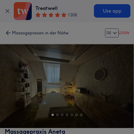
Treatwell
Use app
130K
Massagepraxen in der Nähe
DE
LOGIN
Massagepraxis Aneta