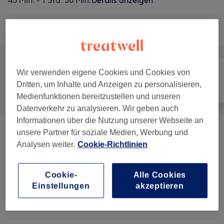
45 Min. - 1 Std. 30 Min.
Details anzeigen
Alle Services
Wir verwenden eigene Cookies und Cookies von
Dritten, um Inhalte und Anzeigen zu personalisieren,
Alle
Massage
Körper
Medienfunktionen bereitzustellen und unseren
Datenverkehr zu analysieren. Wir geben auch
Informationen über die Nutzung unserer Webseite an
unsere Partner für soziale Medien, Werbung und
Massagen
(
5
)
ab CHF 80
Analysen weiter.
Cookie-Richtlinien
Körperbehandlungen
(
2
)
ab CHF 85
Cookie-
Alle Cookies
Einstellungen
akzeptieren
Salonbewertungen