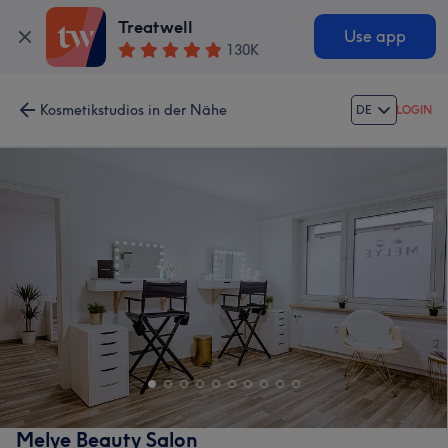
Treatwell
Use app
130K
Kosmetikstudios in der Nähe
DE
LOGIN
Melye Beauty Salon