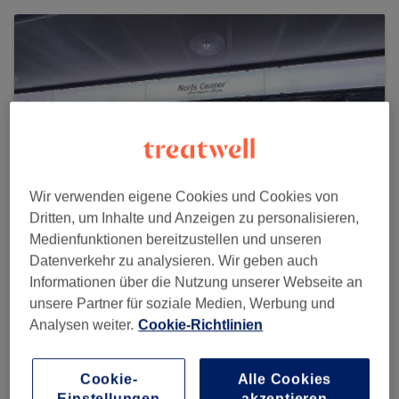
Wir verwenden eigene Cookies und Cookies von
Dritten, um Inhalte und Anzeigen zu personalisieren,
Medienfunktionen bereitzustellen und unseren
Datenverkehr zu analysieren. Wir geben auch
Nails Center
Informationen über die Nutzung unserer Webseite an
unsere Partner für soziale Medien, Werbung und
6929 reviews
Analysen weiter.
Cookie-Richtlinien
Metro Shop, Bahnhofplatz 2, 5400 Baden
Cookie-
Alle Cookies
Einstellungen
akzeptieren