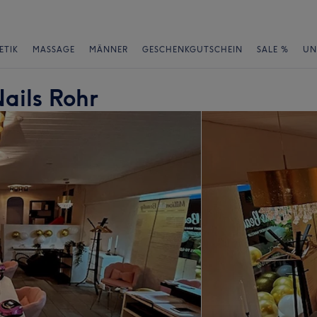
ETIK
MASSAGE
MÄNNER
GESCHENKGUTSCHEIN
SALE %
UN
Nails Rohr