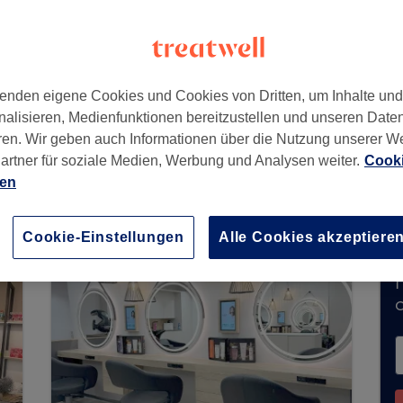
enden eigene Cookies und Cookies von Dritten, um Inhalte un
nalisieren, Medienfunktionen bereitzustellen und unseren Date
ren. Wir geben auch Informationen über die Nutzung unserer W
artner für soziale Medien, Werbung und Analysen weiter.
Cooki
nimmt derzeit keine Buchungen über Treatwell e
ien
e Salons in Ihrer Nähe zu finden.
Dort warten vi
Cookie-Einstellungen
Alle Cookies akzeptiere