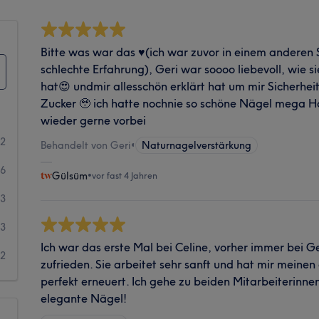
Bitte was war das ♥️(ich war zuvor in einem anderen
schlechte Erfahrung), Geri war soooo liebevoll, wie
hat😍 undmir allesschön erklärt hat um mir Sicherheit
Zucker 🥹 ich hatte nochnie so schöne Nägel mega
wieder gerne vorbei
02
Behandelt von Geri
•
Naturnagelverstärkung
6
Gülsüm
•
vor fast 4 Jahren
3
3
Ich war das erste Mal bei Celine, vorher immer bei 
2
zufrieden. Sie arbeitet sehr sanft und hat mir mein
perfekt erneuert. Ich gehe zu beiden Mitarbeiterinne
elegante Nägel!