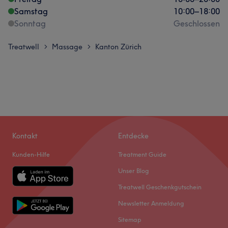
Samstag
10:00
–
18:00
Sonntag
Geschlossen
Treatwell
Massage
Kanton Zürich
>
>
Kontakt
Entdecke
Kunden-Hilfe
Treatment Guide
Unser Blog
Treatwell Geschenkgutschein
Newsletter Anmeldung
Sitemap