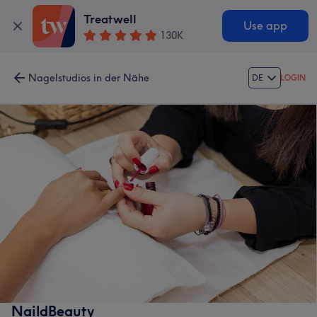
Treatwell
Use app
130K
Nagelstudios in der Nähe
DE
LOGIN
NaildBeauty