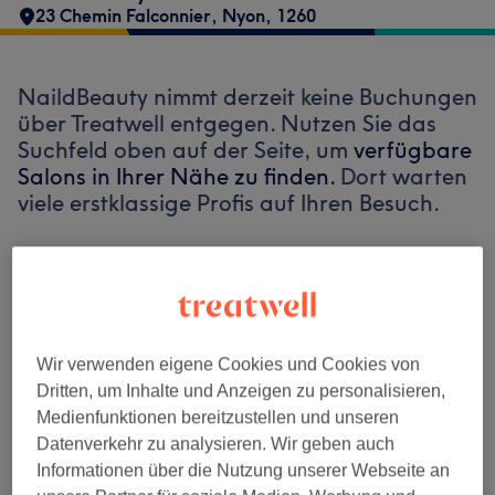
23 Chemin Falconnier
,
Nyon
,
1260
NaildBeauty nimmt derzeit keine Buchungen
über Treatwell entgegen. Nutzen Sie das
Suchfeld oben auf der Seite, um
verfügbare
Salons in Ihrer Nähe zu finden.
Dort warten
viele erstklassige Profis auf Ihren Besuch.
Finde die besten Salons in deiner Nähe
Wir verwenden eigene Cookies und Cookies von
Dritten, um Inhalte und Anzeigen zu personalisieren,
Auf Treatwell finden
Medienfunktionen bereitzustellen und unseren
Datenverkehr zu analysieren. Wir geben auch
Informationen über die Nutzung unserer Webseite an