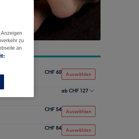
d Anzeigen
nverkehr zu
ebseite an
e-
CHF 60
Auswählen
n
ab
CHF 127
CHF 54
Auswählen
CHF 84
Auswählen