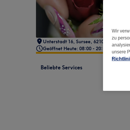
Wir verw
zu perso
Unterstadt 16
,
Sursee
,
6210
analysie
Geöffnet Heute: 08:00 - 20:00
unsere P
Richtlin
Beliebte Services