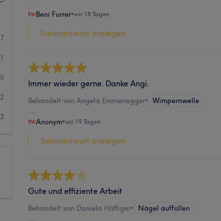
Beni Furrer
•
vor 18 Tagen
Salonantwort anzeigen
17
41
5
Immer wieder gerne. Danke Angi.
2
Behandelt von Angela Emmenegger
•
Wimpernwelle
3
Anonym
•
vor 19 Tagen
Salonantwort anzeigen
Gute und effiziente Arbeit
Behandelt von Daniela Häfliger
•
Nägel auffüllen