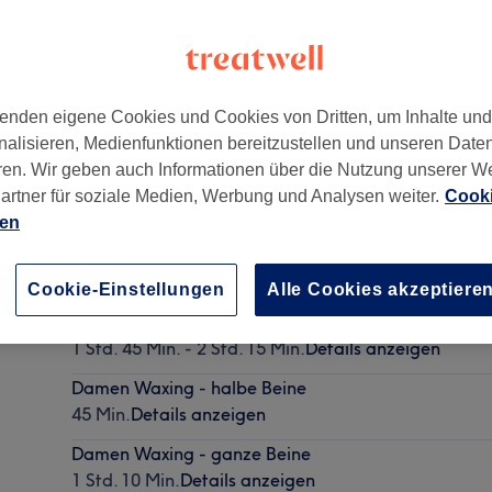
enden eigene Cookies und Cookies von Dritten, um Inhalte un
nalisieren, Medienfunktionen bereitzustellen und unseren Date
ren. Wir geben auch Informationen über die Nutzung unserer W
artner für soziale Medien, Werbung und Analysen weiter.
Cooki
ien
Manicure mit Lack
1 Std.
Details anzeigen
Cookie-Einstellungen
Alle Cookies akzeptiere
Damen - Färben ganzer Kopf, Schneiden & Föhnen
1 Std. 45 Min. - 2 Std. 15 Min.
Details anzeigen
Damen Waxing - halbe Beine
45 Min.
Details anzeigen
Damen Waxing - ganze Beine
1 Std. 10 Min.
Details anzeigen