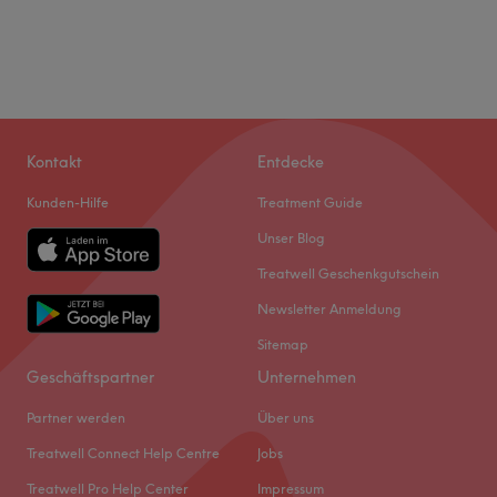
Kontakt
Entdecke
Kunden-Hilfe
Treatment Guide
Unser Blog
Treatwell Geschenkgutschein
Newsletter Anmeldung
Sitemap
Geschäftspartner
Unternehmen
Partner werden
Über uns
Treatwell Connect Help Centre
Jobs
Treatwell Pro Help Center
Impressum