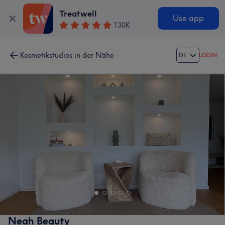
Treatwell
Use app
130K
Kosmetikstudios in der Nähe
DE
LOGIN
Neah Beauty